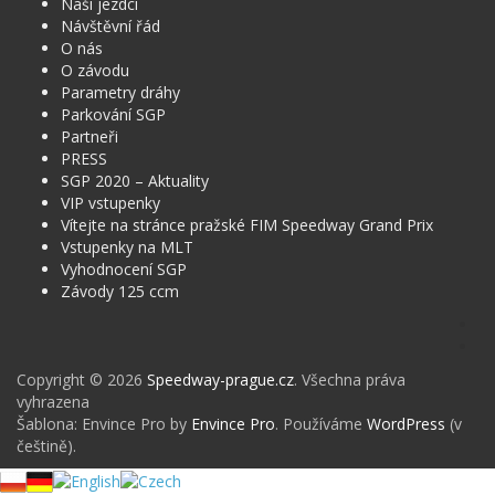
Naši jezdci
Návštěvní řád
O nás
O závodu
Parametry dráhy
Parkování SGP
Partneři
PRESS
SGP 2020 – Aktuality
VIP vstupenky
Vítejte na stránce pražské FIM Speedway Grand Prix
Vstupenky na MLT
Vyhodnocení SGP
Závody 125 ccm
Fa
In
Copyright © 2026
Speedway-prague.cz
. Všechna práva
vyhrazena
Šablona: Envince Pro by
Envince Pro
. Používáme
WordPress
(v
češtině).