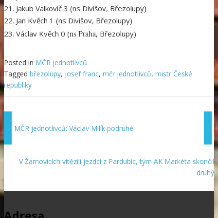
21. Jakub Valkovič 3 (ns Divišov, Březolupy)
22. Jan Kvěch 1 (ns Divišov, Březolupy)
ns Praha
23. Václav Kvěch 0 (
, Březolupy)
Posted in
MČR jednotlivců
Tagged
březolupy
,
josef franc
,
mčr jednotlivců
,
mistr České
republiky
MČR jednotlivců: Václav Milík podruhé
V Žarnovicích vítězili jezdci z Pardubic, tým AK Markéta skončil
druhý
Adresa