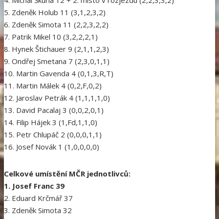
4. Michal Škurla 12 + 2. místo v rozjezdu (2,2,3,3,2)
5. Zdeněk Holub 11 (3,1,2,3,2)
6. Zdeněk Simota 11 (2,2,3,2,2)
7. Patrik Mikel 10 (3,2,2,2,1)
8. Hynek Štichauer 9 (2,1,1,2,3)
9. Ondřej Smetana 7 (2,3,0,1,1)
10. Martin Gavenda 4 (0,1,3,R,T)
11. Martin Málek 4 (0,2,F,0,2)
12. Jaroslav Petrák 4 (1,1,1,1,0)
13. David Pacalaj 3 (0,0,2,0,1)
14. Filip Hájek 3 (1,Fd,1,1,0)
15. Petr Chlupáč 2 (0,0,0,1,1)
16. Josef Novák 1 (1,0,0,0,0)
Celkové umístění MČR jednotlivců:
1. Josef Franc 39
2. Eduard Krčmář 37
3. Zdeněk Simota 32