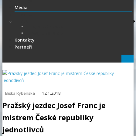
1.Liga
Média
PRESS
Foto
sportphoto.cz
wojta-foto.cz/
Kontakty
Partneři
12.1.2018
Eliška Rybenská
Pražský jezdec Josef Franc je
mistrem České republiky
jednotlivců