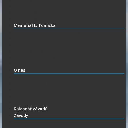
Časový harmonogram
Ubytování při SGP
Czech SGP – historické výsledky
Vyhodnocení SGP
Memoriál L. Tomíčka
Memoriál L. Tomíčka – Aktuality
Vstupenky na MLT
VIP vstupenky na Memoriál Luboše Tomíčka
Startovní listina
MLT – historické výsledky
O závodu
O nás
Historie ploché dráhy
Parametry dráhy
Naši jezdci
Chceš závodit
GDPR
Kalendář závodů
Závody
Extraliga