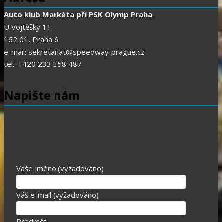
Auto klub Markéta při PSK Olymp Praha
U Vojtěšky 11
162 01, Praha 6
e-mail: sekretariat@speedway-prague.cz
tel.: +420 233 358 487
Napište nám
Vaše jméno (vyžadováno)
Váš e-mail (vyžadováno)
Předmět