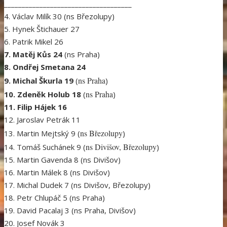
____________________________________
4. Václav Milík 30 (ns Březolupy)
5. Hynek Štichauer 27
6. Patrik Mikel 26
7. Matěj Kůs 24
(ns Praha)
8. Ondřej Smetana 24
ns Praha
9. Michal Škurla 19
(
)
ns Praha
10. Zdeněk Holub 18
(
)
11. Filip Hájek 16
12. Jaroslav Petrák 11
ns Březolupy
13. Martin Mejtský 9 (
)
ns Divišov, Březolupy
14. Tomáš Suchánek 9 (
)
15. Martin Gavenda 8 (ns Divišov)
16. Martin Málek 8 (ns Divišov)
17. Michal Dudek 7 (ns Divišov, Březolupy)
18. Petr Chlupáč 5 (ns Praha)
19. David Pacalaj 3 (ns Praha, Divišov)
20. Josef Novák 3