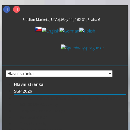
Skip
Facebook
Instagram
to
Stadion Markéta, U Vojtěšky 11, 162 01, Praha 6
content
Hlavní stránka
SGP 2026
Vítejte na stránce pražské FIM Speedway Grand Prix
SGP 2026 – Aktuality
Ceny vstupenek + mapa
Parkování SGP
VIP vstupenky