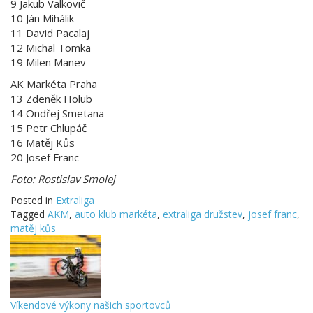
9 Jakub Valkovič
10 Ján Mihálik
11 David Pacalaj
12 Michal Tomka
19 Milen Manev
AK Markéta Praha
13 Zdeněk Holub
14 Ondřej Smetana
15 Petr Chlupáč
16 Matěj Kůs
20 Josef Franc
Foto: Rostislav Smolej
Posted in
Extraliga
Tagged
AKM
,
auto klub markéta
,
extraliga družstev
,
josef franc
,
matěj kůs
Víkendové výkony našich sportovců