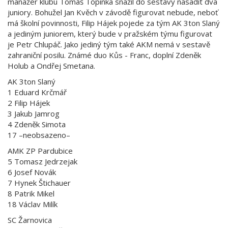
manažer klubu Tomáš Topinka snažil do sestavy nasadit dva
juniory. Bohužel Jan Kvěch v závodě figurovat nebude, neboť
má školní povinnosti, Filip Hájek pojede za tým AK 3ton Slaný
a jediným juniorem, který bude v pražském týmu figurovat
je Petr Chlupáč. Jako jediný tým také AKM nemá v sestavě
zahraniční posilu. Známé duo Kůs - Franc, doplní Zdeněk
Holub a Ondřej Smetana.
AK 3ton Slaný
1 Eduard Krčmář
2 Filip Hájek
3 Jakub Jamrog
4 Zdeněk Simota
17 –neobsazeno–
AMK ZP Pardubice
5 Tomasz Jedrzejak
6 Josef Novák
7 Hynek Štichauer
8 Patrik Mikel
18 Václav Milík
SC Žarnovica