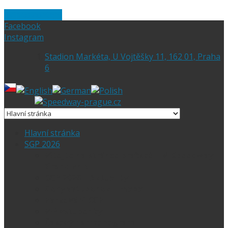
Skip to content
Facebook
Instagram
Stadion Markéta, U Vojtěšky 11, 162 01, Praha
6
Hlavní stránka
SGP 2026
Vítejte na stránce pražské FIM Speedway
Grand Prix
SGP 2026 – Aktuality
Ceny vstupenek + mapa
Parkování SGP
VIP vstupenky
Časový harmonogram