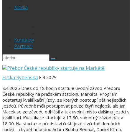
1.Liga
Média
PRESS
Foto
sportphoto.cz
wojta-foto.cz/
Kontakty
Partneři
Eliška Rybenská
8.4.2025
8.4.2025 Dnes od 18 hodin startuje úvodní závod Přeboru
České republiky na pražském stadionu Markéta. Program
odstartují kvalifikační jízdy, ze kterých postoupí pět nejlepších
jezdců. Původně měli postupovat pouze čtyři nejlepší, ale Jan
Macek se ze závodu odhlásil a tak uvolnil místo dalšímu jezdci v
kvalifikaci. Kvalifikace startuje v 17:50, samotný závod pak v
18:00. Na startu se představí čeští jezdci včetně domácích
nadějí – chybět nebudou Adam Bubba Bednář, Daniel Klíma,