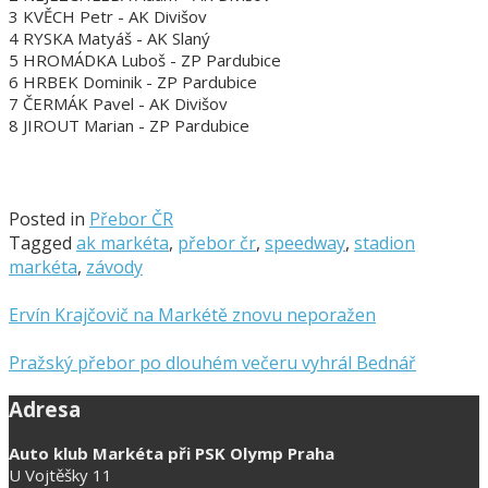
3 KVĚCH Petr - AK Divišov
4 RYSKA Matyáš - AK Slaný
5 HROMÁDKA Luboš - ZP Pardubice
6 HRBEK Dominik - ZP Pardubice
7 ČERMÁK Pavel - AK Divišov
8 JIROUT Marian - ZP Pardubice
Posted in
Přebor ČR
Tagged
ak markéta
,
přebor čr
,
speedway
,
stadion
markéta
,
závody
Ervín Krajčovič na Markétě znovu neporažen
Pražský přebor po dlouhém večeru vyhrál Bednář
Adresa
Auto klub Markéta při PSK Olymp Praha
U Vojtěšky 11