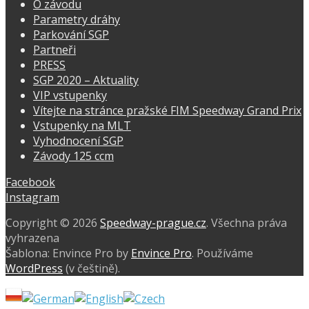
O závodu
Parametry dráhy
Parkování SGP
Partneři
PRESS
SGP 2020 – Aktuality
VIP vstupenky
Vítejte na stránce pražské FIM Speedway Grand Prix
Vstupenky na MLT
Vyhodnocení SGP
Závody 125 ccm
Facebook
Instagram
Copyright © 2026
Speedway-prague.cz
. Všechna práva
vyhrazena
Šablona: Envince Pro by
Envince Pro
. Používáme
WordPress
(v češtině).