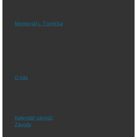
Ubytování při SGP
Czech SGP – historické výsledky
Vyhodnocení SGP
Memoriál L. Tomíčka
Memoriál L. Tomíčka – Aktuality
Vstupenky na MLT
VIP vstupenky na Memoriál Luboše
Tomíčka
Startovní listina
MLT – historické výsledky
O závodu
O nás
Historie ploché dráhy
Parametry dráhy
Naši jezdci
Chceš závodit
GDPR
Kalendář závodů
Závody
Extraliga