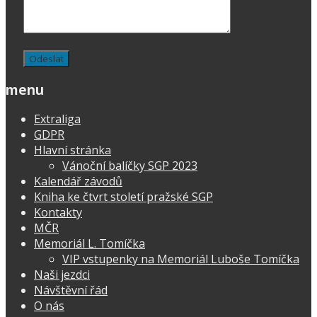
menu
Extraliga
GDPR
Hlavní stránka
Vánoční balíčky SGP 2023
Kalendář závodů
Kniha ke čtvrt století pražské SGP
Kontakty
MČR
Memoriál L. Tomíčka
VIP vstupenky na Memoriál Luboše Tomíčka
Naši jezdci
Návštěvní řád
O nás