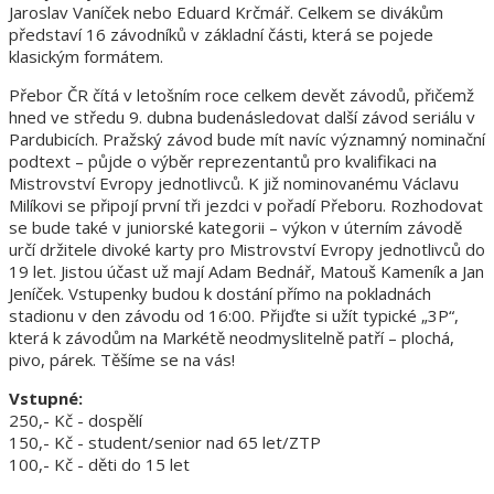
Jaroslav Vaníček nebo Eduard Krčmář. Celkem se divákům
představí 16 závodníků v základní části, která se pojede
klasickým formátem.
Přebor ČR čítá v letošním roce celkem devět závodů, přičemž
hned ve středu 9. dubna budenásledovat další závod seriálu v
Pardubicích. Pražský závod bude mít navíc významný nominační
podtext – půjde o výběr reprezentantů pro kvalifikaci na
Mistrovství Evropy jednotlivců. K již nominovanému Václavu
Milíkovi se připojí první tři jezdci v pořadí Přeboru. Rozhodovat
se bude také v juniorské kategorii – výkon v úterním závodě
určí držitele divoké karty pro Mistrovství Evropy jednotlivců do
19 let. Jistou účast už mají Adam Bednář, Matouš Kameník a Jan
Jeníček. Vstupenky budou k dostání přímo na pokladnách
stadionu v den závodu od 16:00. Přijďte si užít typické „3P“,
která k závodům na Markétě neodmyslitelně patří – plochá,
pivo, párek. Těšíme se na vás!
Vstupné:
250,- Kč - dospělí
150,- Kč - student/senior nad 65 let/ZTP
100,- Kč - děti do 15 let