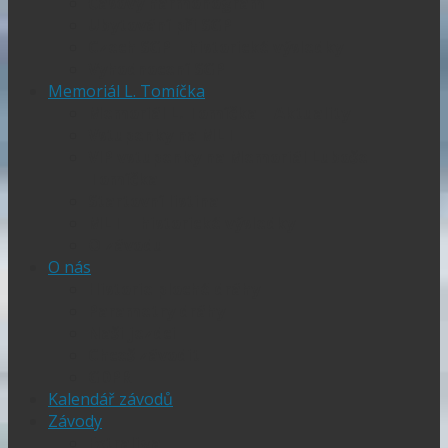
Časový harmonogram
Ubytování při SGP
Czech SGP – historické výsledky
Vyhodnocení SGP
Memoriál L. Tomíčka
Memoriál L. Tomíčka – Aktuality
Vstupenky na MLT
VIP vstupenky na Memoriál Luboše
Tomíčka
Startovní listina
MLT – historické výsledky
O závodu
O nás
Historie ploché dráhy
Parametry dráhy
Naši jezdci
Chceš závodit
GDPR
Kalendář závodů
Závody
Extraliga