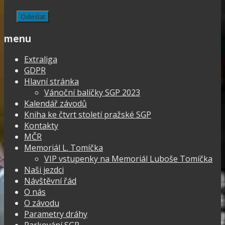
menu
Extraliga
GDPR
Hlavní stránka
Vánoční balíčky SGP 2023
Kalendář závodů
Kniha ke čtvrt století pražské SGP
Kontakty
MČR
Memoriál L. Tomíčka
VIP vstupenky na Memoriál Luboše Tomíčka
Naši jezdci
Návštěvní řád
O nás
O závodu
Parametry dráhy