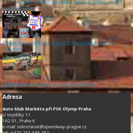
Tagged
sgp3
,
stadion markéta
,
ticket
,
ticketing
,
world
championship
Koupě originálních vest jezdců Memoriálu Luboše
Tomíčka
Startujeme novou sezonu již tuto sobotu!
Adresa
Auto klub Markéta při PSK Olymp Praha
U Vojtěšky 11
162 01, Praha 6
e-mail: sekretariat@speedway-prague.cz
tel.: +420 233 358 487