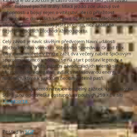
Kategorie do 250 ccm je často označována jako „startovací
pole“ světové ploché dráhy. Mladí jezdci zde ukazují své
schopnosti a bojují nejen o vítězství, ale i o příležitost
posunout se do vyšších kategorií. SGP3 je tak příležitostí
sledovat budoucí hvězdy ještě předtím, než zazáří na
největších pódiích plochodrážního sportu.
Celý závod je navíc skvělým předvojem hlavní události
plochodrážního víkendu – sobotního Speedway Grand Prix.
Díky tomu můžete v Praze zažít dva večery nabité špičkovým
sportem. Zatímco v sobotu se na start postaví legendy a
nejlepší jezdci světa, páteční závod mladých talentů slibuje
stejnou dávku adrenalinu, avšak s nefalšovanou energií a
nadšením, které k juniorům neodmyslitelně patří.
Nenechte si ujít tento nezapomenutelný zážitek. Vstupenky na
SGP3 jsou ode dneška dostupné za pouhých 259 Kč v síti
Ticketportal
.
Posted in
SGP