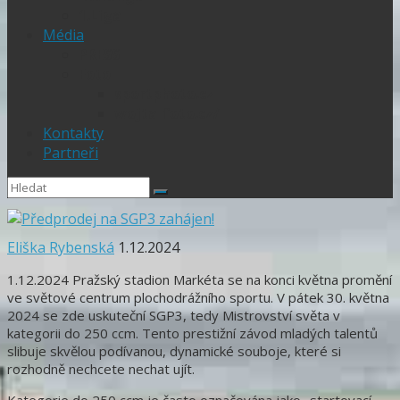
1.Liga
Média
PRESS
Foto
sportphoto.cz
wojta-foto.cz/
Kontakty
Partneři
Eliška Rybenská
1.12.2024
1.12.2024 Pražský stadion Markéta se na konci května promění
ve světové centrum plochodrážního sportu. V pátek 30. května
2024 se zde uskuteční SGP3, tedy Mistrovství světa v
kategorii do 250 ccm. Tento prestižní závod mladých talentů
slibuje skvělou podívanou, dynamické souboje, které si
rozhodně nechcete nechat ujít.