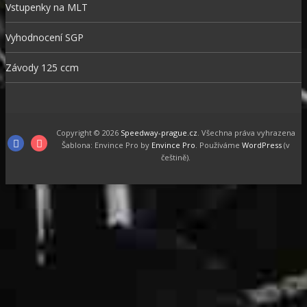
Vstupenky na MLT
Vyhodnocení SGP
Závody 125 ccm
Copyright © 2026
Speedway-prague.cz
. Všechna práva vyhrazena
Facebook
Instagram
Šablona: Envince Pro by
Envince Pro
. Používáme
WordPress
(v
češtině).