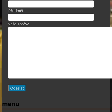
Předmět
Vaše zpráva
menu