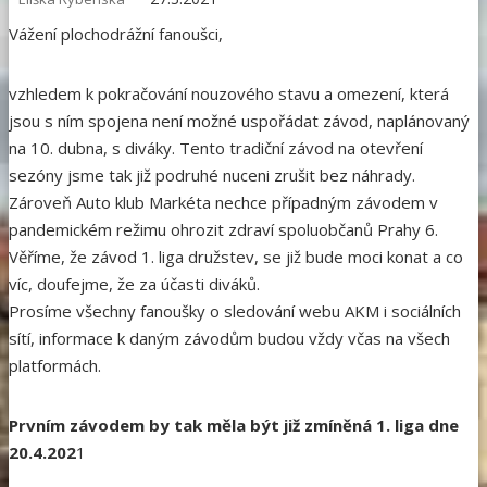
Vážení plochodrážní fanoušci,
vzhledem k pokračování nouzového stavu a omezení, která
jsou s ním spojena není možné uspořádat závod, naplánovaný
na 10. dubna, s diváky. Tento tradiční závod na otevření
sezóny jsme tak již podruhé nuceni zrušit bez náhrady.
Zároveň Auto klub Markéta nechce případným závodem v
pandemickém režimu ohrozit zdraví spoluobčanů Prahy 6.
Věříme, že závod 1. liga družstev, se již bude moci konat a co
víc, doufejme, že za účasti diváků.
Prosíme všechny fanoušky o sledování webu AKM i sociálních
sítí, informace k daným závodům budou vždy včas na všech
platformách.
Prvním závodem by tak měla být již zmíněná 1. liga dne
20.4.202
1