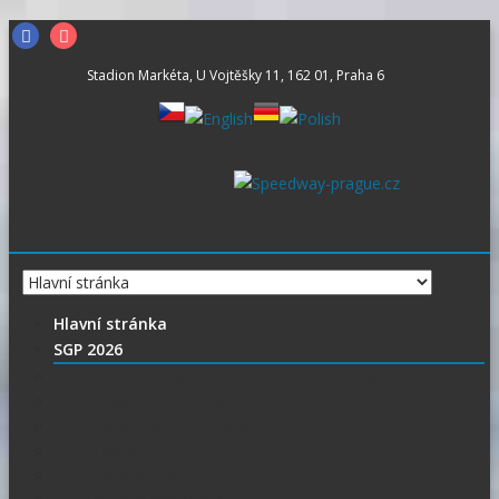
Skip
Facebook
Instagram
to
Stadion Markéta, U Vojtěšky 11, 162 01, Praha 6
content
Hlavní stránka
SGP 2026
Vítejte na stránce pražské FIM Speedway Grand Prix
SGP 2026 – Aktuality
Ceny vstupenek + mapa
Parkování SGP
VIP vstupenky