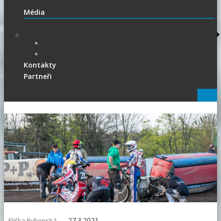
1.Liga
Média
PRESS
Foto
sportphoto.cz
wojta-foto.cz/
Kontakty
Partneři
27.3.2021
Eliška Rybenská