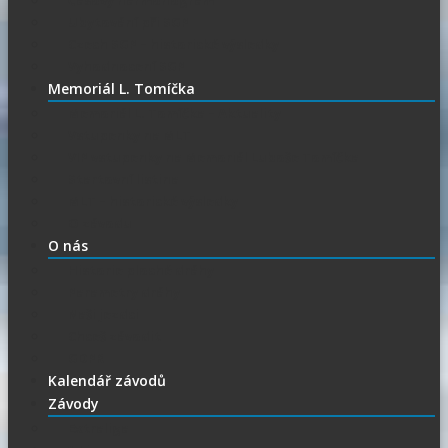
Časový harmonogram
Ubytování při SGP
Czech SGP – historické výsledky
Vyhodnocení SGP
Memoriál L. Tomíčka
Memoriál L. Tomíčka – Aktuality
Vstupenky na MLT
VIP vstupenky na Memoriál Luboše Tomíčka
Startovní listina
MLT – historické výsledky
O závodu
O nás
Historie ploché dráhy
Parametry dráhy
Naši jezdci
Chceš závodit
GDPR
Kalendář závodů
Závody
Extraliga