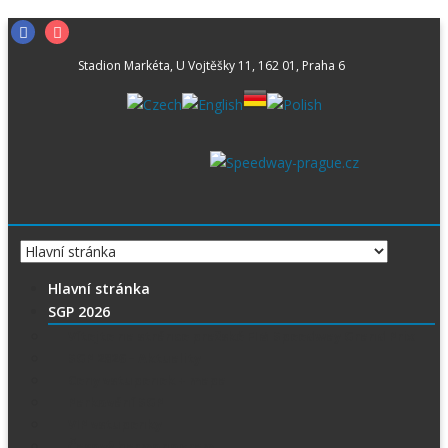
Skip
Facebook
Instagram
to
Stadion Markéta, U Vojtěšky 11, 162 01, Praha 6
content
Hlavní stránka
SGP 2026
Vítejte na stránce pražské FIM Speedway Grand Prix
SGP 2026 – Aktuality
Ceny vstupenek + mapa
Parkování SGP
VIP vstupenky
Časový harmonogram