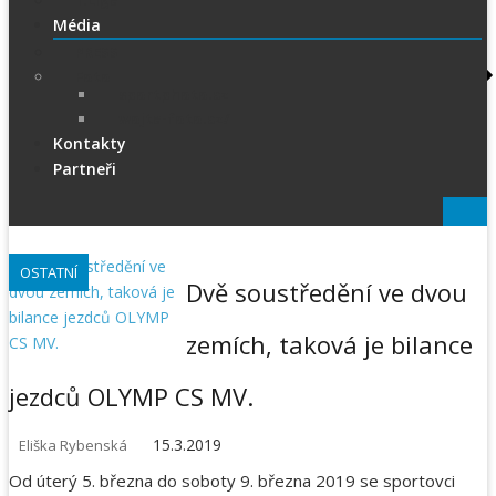
1.Liga
Média
PRESS
Foto
sportphoto.cz
wojta-foto.cz/
Kontakty
Partneři
OSTATNÍ
Dvě soustředění ve dvou
zemích, taková je bilance
jezdců OLYMP CS MV.
15.3.2019
Eliška Rybenská
Od úterý 5. března do soboty 9. března 2019 se sportovci