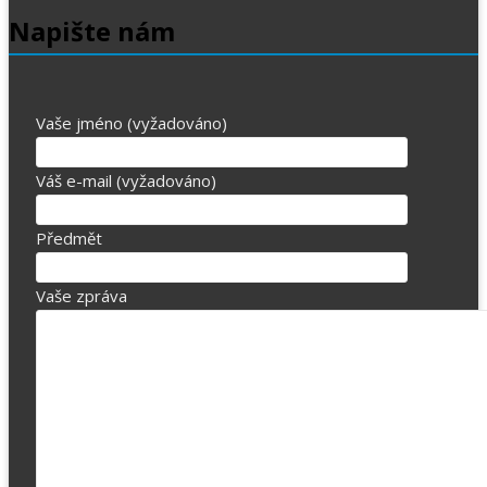
Napište nám
Vaše jméno (vyžadováno)
Váš e-mail (vyžadováno)
Předmět
Vaše zpráva