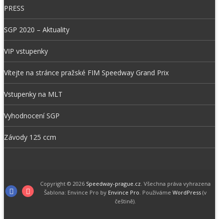
PRESS
SGP 2020 – Aktuality
VIP vstupenky
Vítejte na stránce pražské FIM Speedway Grand Prix
Vstupenky na MLT
Vyhodnocení SGP
Závody 125 ccm
Copyright © 2026
Speedway-prague.cz
. Všechna práva vyhrazena
Facebook
Instagram
Šablona: Envince Pro by
Envince Pro
. Používáme
WordPress
(v
češtině).