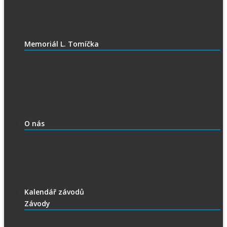
Ubytování při SGP
Czech SGP – historické výsledky
Vyhodnocení SGP
Memoriál L. Tomíčka
Memoriál L. Tomíčka – Aktuality
Vstupenky na MLT
VIP vstupenky na Memoriál Luboše Tomíčka
Startovní listina
MLT – historické výsledky
O závodu
O nás
Historie ploché dráhy
Parametry dráhy
Naši jezdci
Chceš závodit
GDPR
Kalendář závodů
Závody
Extraliga