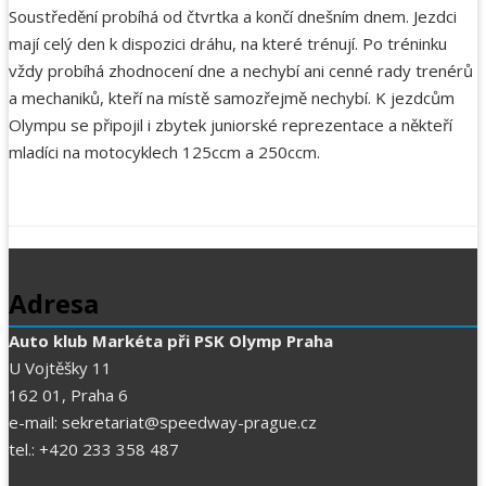
Soustředění probíhá od čtvrtka a končí dnešním dnem. Jezdci
mají celý den k dispozici dráhu, na které trénují. Po tréninku
vždy probíhá zhodnocení dne a nechybí ani cenné rady trenérů
a mechaniků, kteří na místě samozřejmě nechybí. K jezdcům
Olympu se připojil i zbytek juniorské reprezentace a někteří
mladíci na motocyklech 125ccm a 250ccm.
Adresa
Auto klub Markéta při PSK Olymp Praha
U Vojtěšky 11
162 01, Praha 6
e-mail: sekretariat@speedway-prague.cz
tel.: +420 233 358 487