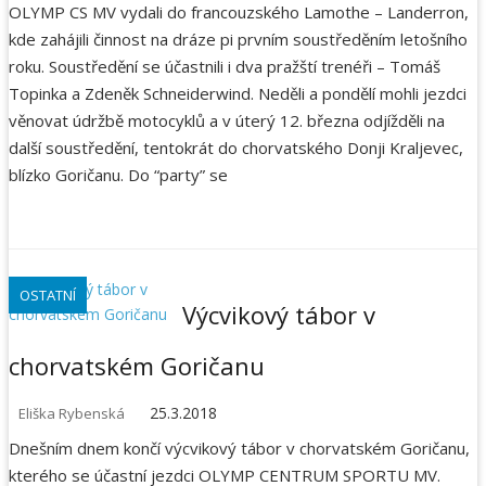
OLYMP CS MV vydali do francouzského Lamothe – Landerron,
kde zahájili činnost na dráze pi prvním soustředěním letošního
roku. Soustředění se účastnili i dva pražští trenéři – Tomáš
Topinka a Zdeněk Schneiderwind. Neděli a pondělí mohli jezdci
věnovat údržbě motocyklů a v úterý 12. března odjížděli na
další soustředění, tentokrát do chorvatského Donji Kraljevec,
blízko Goričanu. Do “party” se
OSTATNÍ
Výcvikový tábor v
chorvatském Goričanu
25.3.2018
Eliška Rybenská
Dnešním dnem končí výcvikový tábor v chorvatském Goričanu,
kterého se účastní jezdci OLYMP CENTRUM SPORTU MV.