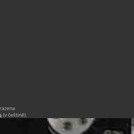
hrazena
s
(v češtině).