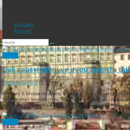
Foto
sportphoto.cz
wojta-foto.cz/
Kontakty
Partneři
Ostatní
Dvě soustředění ve dvou zemích, tak
Eliška Rybenská
15.3.2019
Od úterý 5. března do soboty 9. března 2019 se sportovci OLYM
soustředěním letošního roku. Soustředění se účastnili i dva praž
motocyklů a v úterý 12. března odjížděli na další soustředění, t
Ostatní