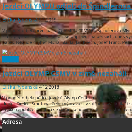
Jezdci OLYMPU odjeli do Špindlerov
Eliška Rybenská
9.1.2019
V pondělí odjela první parta OLYMPU CSMV do Špindlerova Mlýna.
zimní přípravu na sněhu. Jezdci se připravují na běžkách, dnes 
pátek. Nebude chybět Michal Škurla, Jan Kvěch, Josef Franc, Pet
Ostatní
Jezdci OLYMP CSMV v zimě nezahálí
Eliška Rybenská
4.12.2018
V pondělí odjela pětice jezdců Olymp Centrum Sportu MV do rakou
doplnil Ondřej Smetana. Celou výpravu si vzal “pod svá křídla” t
České republice. Ti, kteří se rakouského výjezdu neúčastní, t
Adresa