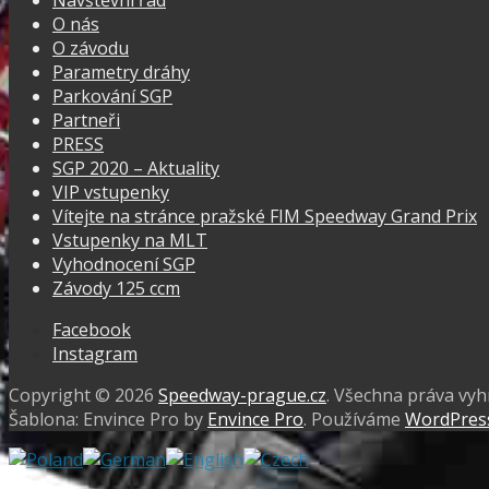
O nás
O závodu
Parametry dráhy
Parkování SGP
Partneři
PRESS
SGP 2020 – Aktuality
VIP vstupenky
Vítejte na stránce pražské FIM Speedway Grand Prix
Vstupenky na MLT
Vyhodnocení SGP
Závody 125 ccm
Facebook
Instagram
Copyright © 2026
Speedway-prague.cz
. Všechna práva vy
Šablona: Envince Pro by
Envince Pro
. Používáme
WordPres