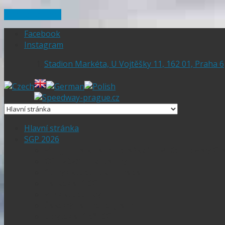
Skip to content
Facebook
Instagram
Stadion Markéta, U Vojtěšky 11, 162 01, Praha 6
Hlavní stránka
SGP 2026
Vítejte na stránce pražské FIM Speedway Gr
SGP 2026 – Aktuality
Ceny vstupenek + mapa
Parkování SGP
VIP vstupenky
Časový harmonogram
Ubytování při SGP