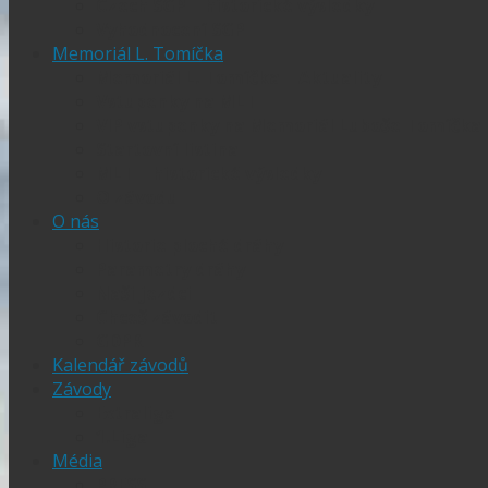
Czech SGP – historické výsledky
Vyhodnocení SGP
Memoriál L. Tomíčka
Memoriál L. Tomíčka – Aktuality
Vstupenky na MLT
VIP vstupenky na Memoriál Luboše Tomíčka
Startovní listina
MLT – historické výsledky
O závodu
O nás
Historie ploché dráhy
Parametry dráhy
Naši jezdci
Chceš závodit
GDPR
Kalendář závodů
Závody
Extraliga
1.Liga
Média
PRESS