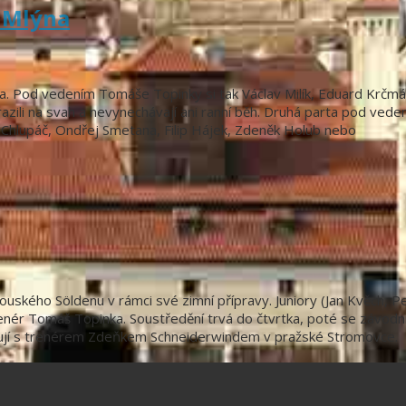
a Mlýna
 Pod vedením Tomáše Topinky si tak Václav Milík, Eduard Krčmář, 
vyrazili na svah a nevynechávají ani ranní běh. Druhá parta pod v
r Chlupáč, Ondřej Smetana, Filip Hájek, Zdeněk Holub nebo
ského Söldenu v rámci své zimní přípravy. Juniory (Jan Kvěch, Petr
renér Tomáš Topinka. Soustředění trvá do čtvrtka, poté se závodní
rénují s trenérem Zdeňkem Schneiderwindem v pražské Stromovce.