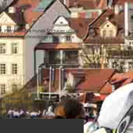
Patrik Mikel a Hynek Štichauer užívají
edením Zdeňka Schneiderwinda odjede v
 Chlupáč, Patrik Mikel, Daniel Klíma)
ci vrátí do koloběhu zimní přípravy v