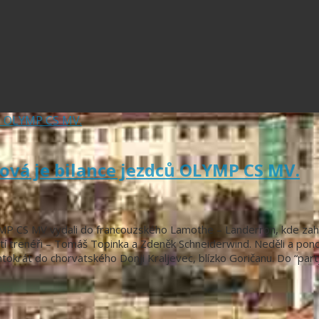
ová je bilance jezdců OLYMP CS MV.
P CS MV vydali do francouzského Lamothe – Landerron, kde zaháji
ští trenéři – Tomáš Topinka a Zdeněk Schneiderwind. Neděli a pond
entokrát do chorvatského Donji Kraljevec, blízko Goričanu. Do “part