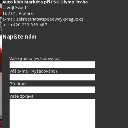
Auto klub Markéta při PSK Olymp Praha
U Vojtěšky 11
162 01, Praha 6
e-mail: sekretariat@speedway-prague.cz
tel.: +420 233 358 487
Napište nám
Vaše jméno (vyžadováno)
Váš e-mail (vyžadováno)
Předmět
Vaše zpráva