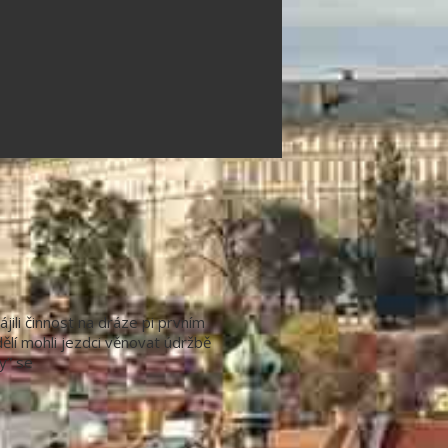
li činnost na dráze pi prvním
ělí mohli jezdci věnovat údržbě
y” se