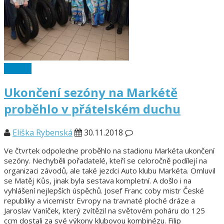
Ostatní
Ukončení sezóny na Markétě
proběhlo v přátelském duchu
Eliška Rybenská
30.11.2018
Ve čtvrtek odpoledne proběhlo na stadionu Markéta ukončení
sezóny. Nechyběli pořadatelé, kteří se celoročně podílejí na
organizaci závodů, ale také jezdci Auto klubu Markéta. Omluvil
se Matěj Kůs, jinak byla sestava kompletní. A došlo i na
vyhlášení nejlepších úspěchů. Josef Franc coby mistr České
republiky a vicemistr Evropy na travnaté ploché dráze a
Jaroslav Vaníček, který zvítězil na světovém poháru do 125
ccm dostali za své výkony klubovou kombinézu. Filip