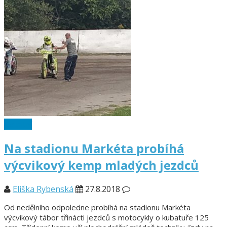
Ostatní
Na stadionu Markéta probíhá
výcvikový kemp mladých jezdců
Eliška Rybenská
27.8.2018
Od nedělního odpoledne probíhá na stadionu Markéta
výcvikový tábor třinácti jezdců s motocykly o kubatuře 125