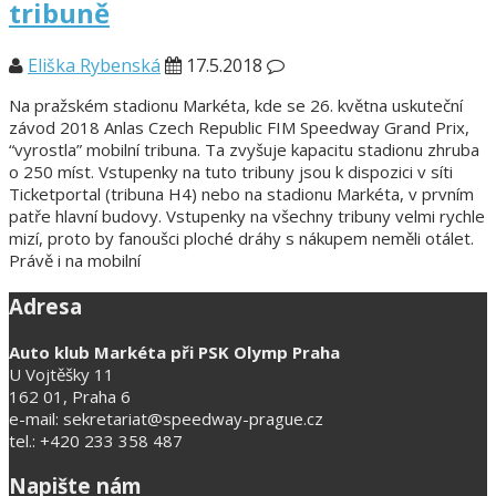
tribuně
Eliška Rybenská
17.5.2018
Na pražském stadionu Markéta, kde se 26. května uskuteční
závod 2018 Anlas Czech Republic FIM Speedway Grand Prix,
“vyrostla” mobilní tribuna. Ta zvyšuje kapacitu stadionu zhruba
o 250 míst. Vstupenky na tuto tribuny jsou k dispozici v síti
Ticketportal (tribuna H4) nebo na stadionu Markéta, v prvním
patře hlavní budovy. Vstupenky na všechny tribuny velmi rychle
mizí, proto by fanoušci ploché dráhy s nákupem neměli otálet.
Právě i na mobilní
Adresa
Auto klub Markéta při PSK Olymp Praha
U Vojtěšky 11
162 01, Praha 6
e-mail: sekretariat@speedway-prague.cz
tel.: +420 233 358 487
Napište nám