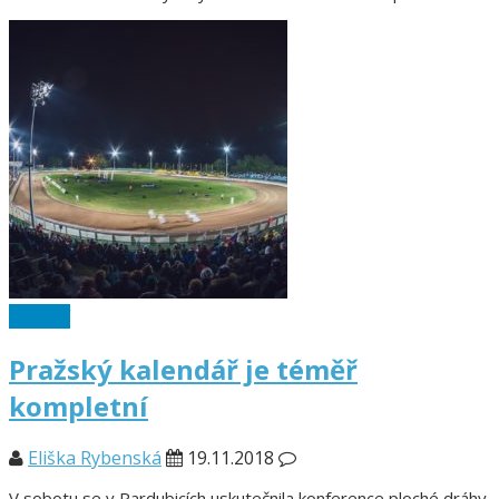
Ostatní
Pražský kalendář je téměř
kompletní
Eliška Rybenská
19.11.2018
V sobotu se v Pardubicích uskutečnila konference ploché dráhy