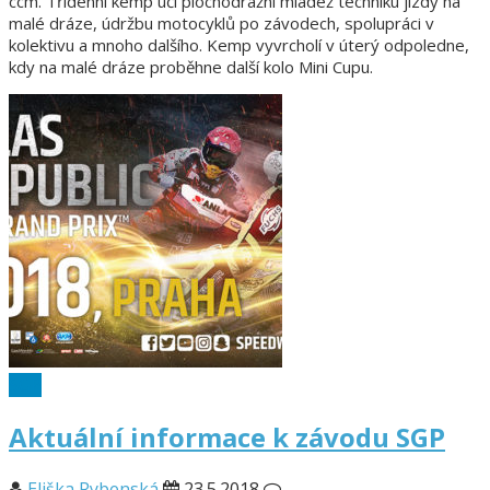
ccm. Třídenní kemp učí plochodrážní mládež techniku jízdy na
malé dráze, údržbu motocyklů po závodech, spolupráci v
kolektivu a mnoho dalšího. Kemp vyvrcholí v úterý odpoledne,
kdy na malé dráze proběhne další kolo Mini Cupu.
SGP
Aktuální informace k závodu SGP
Eliška Rybenská
23.5.2018