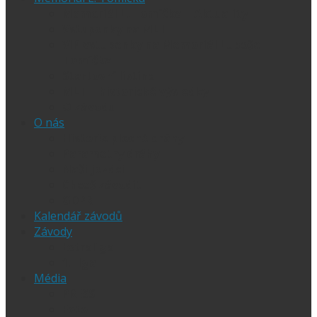
Memoriál L. Tomíčka – Aktuality
Vstupenky na MLT
VIP vstupenky na Memoriál Luboše
Tomíčka
Startovní listina
MLT – historické výsledky
O závodu
O nás
Historie ploché dráhy
Parametry dráhy
Naši jezdci
Chceš závodit
GDPR
Kalendář závodů
Závody
Extraliga
1.Liga
Média
PRESS
Foto