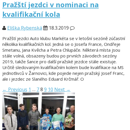
Pražští jezdci v nominaci na
kvalifikační kola
Eliška Rybenská
18.3.2019
Pražští jezdci Auto klubu Markéta se v letošní sezóně zúčastní
několika kvalifikačních kol. Jedná se o Josefa France, Ondřeje
Smetanu, Jana Kvěcha a Petra Chlupáče. Některá místa jsou
stále volná, obsazeny budou po prvních závodech sezóny
2019, takže šance pro další pražské jezdce stále existuje.
Určitě sledovaným kvalifikačním kolem bude kvalifikace na MS
jednotlivců v Žarnovici, kde pojede nejen pražský Josef Franc,
ale i jezdec ze Slaného Eduard Krčmář. O
Navigace
← Previous
1
…
7
8
9
10
Next →
pro
příspěvky