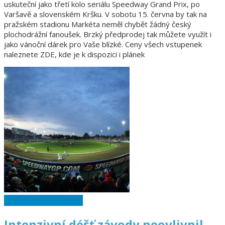
uskuteční jako třetí kolo seriálu Speedway Grand Prix, po
Varšavě a slovenském Kršku. V sobotu 15. června by tak na
pražském stadionu Markéta neměl chybět žádný český
plochodrážní fanoušek. Brzký předprodej tak můžete využít i
jako vánoční dárek pro Vaše blízké. Ceny všech vstupenek
naleznete ZDE, kde je k dispozici i plánek
Memoriál L. Tomíčka
Intenzivní déšť závody neovlivnil,