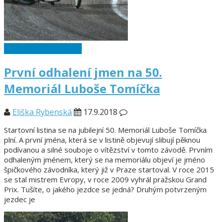
Memoriál L. Tomíčka
První odhalení jmen na 50.
Memoriál Luboše Tomíčka
Eliška Rybenská
17.9.2018
Startovní listina se na jubilejní 50. Memoriál Luboše Tomíčka
plní. A první jména, která se v listině objevují slibují pěknou
podívanou a silné souboje o vítězství v tomto závodě. Prvním
odhaleným jménem, který se na memoriálu objeví je jméno
špičkového závodníka, který již v Praze startoval. V roce 2015
se stal mistrem Evropy, v roce 2009 vyhrál pražskou Grand
Prix. Tušíte, o jakého jezdce se jedná? Druhým potvrzeným
jezdec je