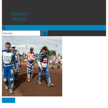
sportphoto.cz
wojta-foto.cz/
Kontakty
Partneři
Ostatní