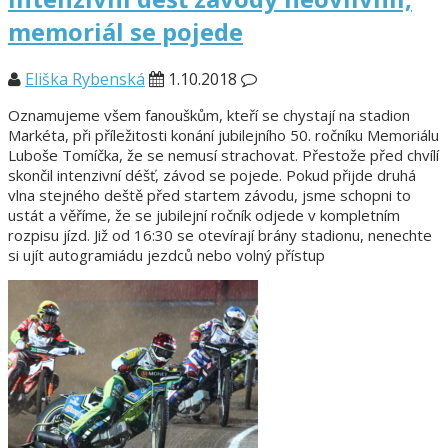
memoriál se pojede
Eliška Rybenská
1.10.2018
Oznamujeme všem fanouškům, kteří se chystají na stadion
Markéta, při příležitosti konání jubilejního 50. ročníku Memoriálu
Luboše Tomíčka, že se nemusí strachovat. Přestože před chvílí
skončil intenzivní déšť, závod se pojede. Pokud přijde druhá
vlna stejného deště před startem závodu, jsme schopni to
ustát a věříme, že se jubilejní ročník odjede v kompletním
rozpisu jízd. Již od 16:30 se otevírají brány stadionu, nenechte
si ujít autogramiádu jezdců nebo volný přístup