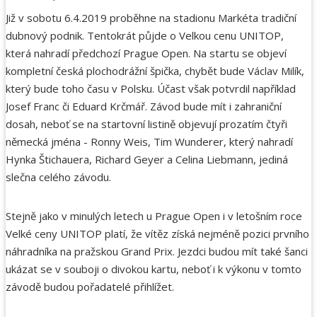
Již v sobotu 6.4.2019 proběhne na stadionu Markéta tradiční
dubnový podnik. Tentokrát půjde o Velkou cenu UNITOP,
která nahradí předchozí Prague Open. Na startu se objeví
kompletní česká plochodrážní špička, chybět bude Václav Milík,
který bude toho času v Polsku. Účast však potvrdil například
Josef Franc či Eduard Krčmář. Závod bude mít i zahraniční
dosah, neboť se na startovní listině objevují prozatím čtyři
německá jména - Ronny Weis, Tim Wunderer, který nahradí
Hynka Štichauera, Richard Geyer a Celina Liebmann, jediná
slečna celého závodu.
Stejně jako v minulých letech u Prague Open i v letošním roce
Velké ceny UNITOP platí, že vítěz získá nejméně pozici prvního
náhradníka na pražskou Grand Prix. Jezdci budou mít také šanci
ukázat se v souboji o divokou kartu, neboť i k výkonu v tomto
závodě budou pořadatelé přihlížet.