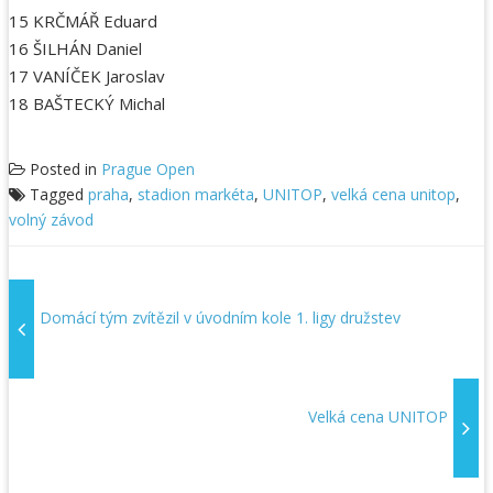
15 KRČMÁŘ Eduard
16 ŠILHÁN Daniel
17 VANÍČEK Jaroslav
18 BAŠTECKÝ Michal
Posted in
Prague Open
Tagged
praha
,
stadion markéta
,
UNITOP
,
velká cena unitop
,
volný závod
Domácí tým zvítězil v úvodním kole 1. ligy družstev
Velká cena UNITOP