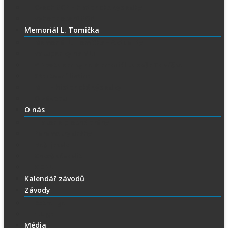
Czech SGP – historické výsledky
Vyhodnocení SGP
Memoriál L. Tomíčka
Memoriál L. Tomíčka – Aktuality
Vstupenky na MLT
VIP vstupenky na Memoriál Luboše Tomíčka
Startovní listina
MLT – historické výsledky
O závodu
O nás
Historie ploché dráhy
Parametry dráhy
Naši jezdci
Chceš závodit
GDPR
Kalendář závodů
Závody
Extraliga
1.Liga
Média