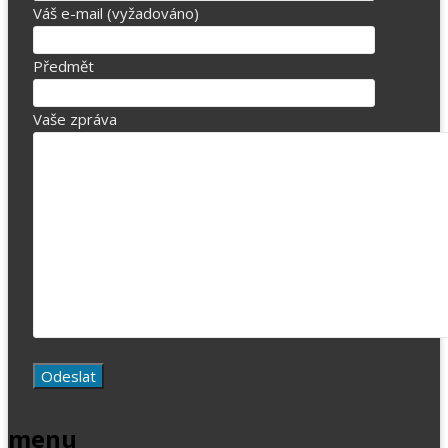
Váš e-mail (vyžadováno)
Předmět
Vaše zpráva
menu