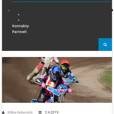
PRESS
Foto
sportphoto.cz
wojta-foto.cz/
Kontakty
Partneři
3.4.2019
Eliška Rybenská