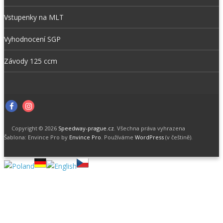
Vstupenky na MLT
Vyhodnocení SGP
Závody 125 ccm
F
I
a
n
Copyright © 2026
Speedway-prague.cz
. Všechna práva vyhrazena
c
s
Šablona: Envince Pro by
Envince Pro
. Používáme
WordPress
(v češtině).
e
t
b
a
o
g
o
r
k
a
m