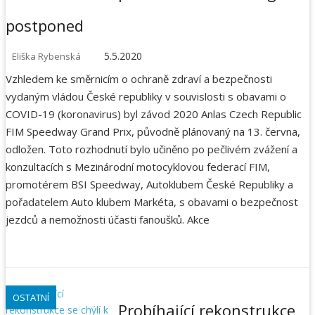
g
postponed
a
5.5.2020
Eliška Rybenská
Vzhledem ke směrnicím o ochraně zdraví a bezpečnosti
c
vydaným vládou České republiky v souvislosti s obavami o
e
COVID-19 (koronavirus) byl závod 2020 Anlas Czech Republic
FIM Speedway Grand Prix, původně plánovaný na 13. června,
p
odložen. Toto rozhodnutí bylo učiněno po pečlivém zvážení a
konzultacích s Mezinárodní motocyklovou federací FIM,
r
promotérem BSI Speedway, Autoklubem České Republiky a
pořadatelem Auto klubem Markéta, s obavami o bezpečnost
o
jezdců a nemožnosti účasti fanoušků. Akce
p
ř
OSTATNÍ
Probíhající rekonstrukce