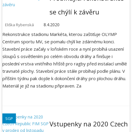
í
se chýlí k závěru
s
8.4.2020
Eliška Rybenská
p
Rekonstrukce stadionu Markéta, kterou zaštiťuje OLYMP
ě
Centrum sportu MV, se pomalu chýlí ke zdárnému konci.
Stavební práce začaly v loňském roce a nyní probíhá usazení
v
sloupů s osvětlením po celém obvodu dráhy a finišuje i
poslední vrstva vnitřního hřiště pro ragby před instalací umělé
k
travnaté plochy. Stavební práce stále probíhají podle plánu. V
příštím týdnu pak dojde k dokončení dráhy pro plochou dráhu.
y
Materiál je již na stadionu připraven. Za
SGP
Vstupenky na 2020 Czech