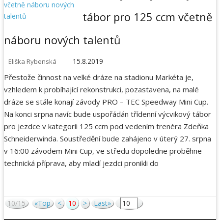
tábor pro 125 ccm včetně
náboru nových talentů
15.8.2019
Eliška Rybenská
Přestože činnost na velké dráze na stadionu Markéta je,
vzhledem k probíhající rekonstrukci, pozastavena, na malé
dráze se stále konají závody PRO – TEC Speedway Mini Cup.
Na konci srpna navíc bude uspořádán třídenní výcvikový tábor
pro jezdce v kategorii 125 ccm pod vedením trenéra Zdeňka
Schneiderwinda. Soustředění bude zahájeno v úterý 27. srpna
v 16:00 závodem Mini Cup, ve středu dopoledne proběhne
technická příprava, aby mladí jezdci pronikli do
10/15
«Top
<
10
>
Last»