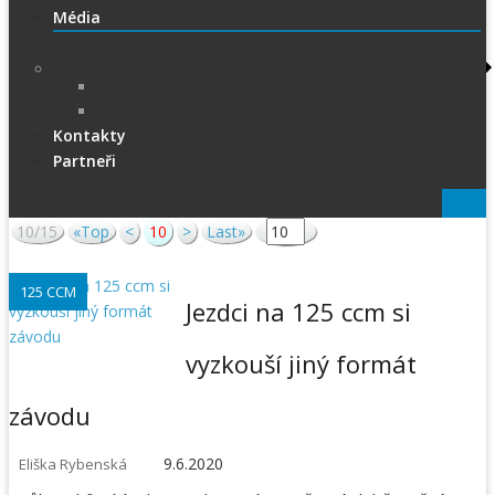
Média
PRESS
Foto
sportphoto.cz
wojta-foto.cz/
Kontakty
Partneři
10/15
«Top
<
10
>
Last»
125 CCM
Jezdci na 125 ccm si
vyzkouší jiný formát
závodu
9.6.2020
Eliška Rybenská