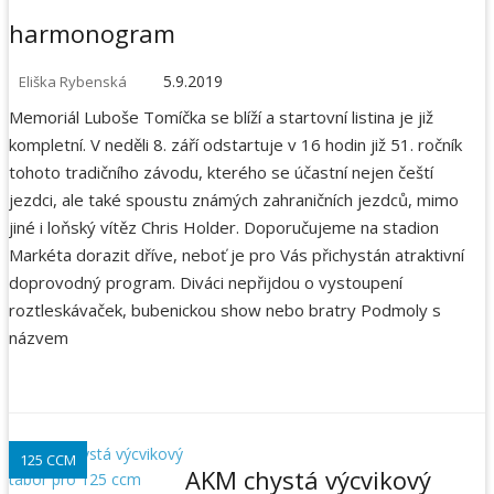
harmonogram
5.9.2019
Eliška Rybenská
Memoriál Luboše Tomíčka se blíží a startovní listina je již
kompletní. V neděli 8. září odstartuje v 16 hodin již 51. ročník
tohoto tradičního závodu, kterého se účastní nejen čeští
jezdci, ale také spoustu známých zahraničních jezdců, mimo
jiné i loňský vítěz Chris Holder. Doporučujeme na stadion
Markéta dorazit dříve, neboť je pro Vás přichystán atraktivní
doprovodný program. Diváci nepřijdou o vystoupení
roztleskávaček, bubenickou show nebo bratry Podmoly s
názvem
125 CCM
AKM chystá výcvikový