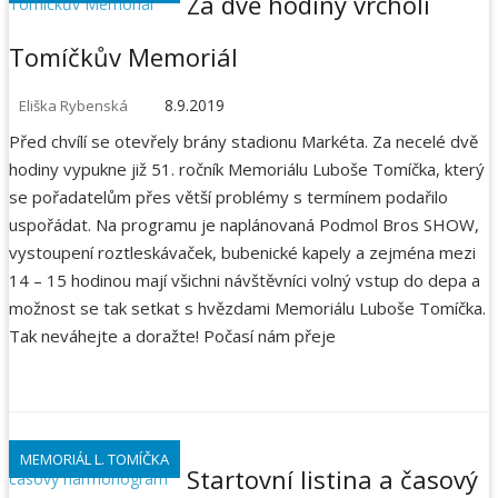
Za dvě hodiny vrcholí
Tomíčkův Memoriál
8.9.2019
Eliška Rybenská
Před chvílí se otevřely brány stadionu Markéta. Za necelé dvě
hodiny vypukne již 51. ročník Memoriálu Luboše Tomíčka, který
se pořadatelům přes větší problémy s termínem podařilo
uspořádat. Na programu je naplánovaná Podmol Bros SHOW,
vystoupení roztleskávaček, bubenické kapely a zejména mezi
14 – 15 hodinou mají všichni návštěvníci volný vstup do depa a
možnost se tak setkat s hvězdami Memoriálu Luboše Tomíčka.
Tak neváhejte a doražte! Počasí nám přeje
MEMORIÁL L. TOMÍČKA
Startovní listina a časový