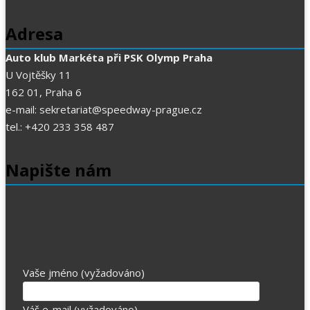
Adresa
Auto klub Markéta při PSK Olymp Praha
U Vojtěšky 11
162 01, Praha 6
e-mail: sekretariat@speedway-prague.cz
tel.: +420 233 358 487
Napište nám
Vaše jméno (vyžadováno)
Váš e-mail (vyžadováno)