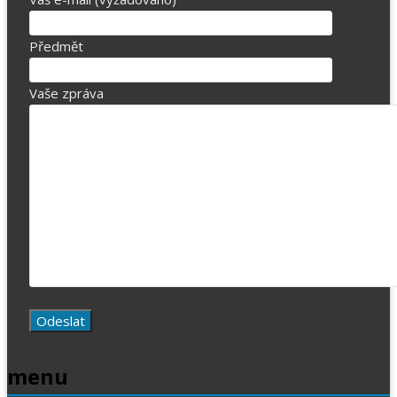
Předmět
Vaše zpráva
menu