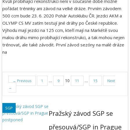
Kvůli probíhající rekonstrukci není v současné době možné
pořádat tréninky ani závod na velké dráze. Prvním závodem
500 ccm bude 23. 6. 2020 Pohár Autoklubu ČR. Jezdci AKM a
OLYMP CS MV zatím testují jiné dráhy po České republice.
Výhodu mají jezdci na 125 ccm, kteří mají na Markétě svou
malou dráhu mimo probíhající rekonstrukci, a tak mohou nejen
trénovat, ale také závodit. První závod sezóny na malé dráze
na
…
10
…
N
← Previous
1
9
11
15
Next
→
a
SGP
v
Pražský závod SGP se
i
přesouvá/SGP in Prague