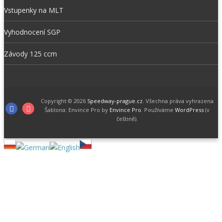
Vstupenky na MLT
Vyhodnocení SGP
Závody 125 ccm
Copyright © 2026
Speedway-prague.cz
. Všechna práva vyhrazena
F
I
Šablona: Envince Pro by
Envince Pro
. Používáme
WordPress
(v
češtině).
a
n
c
s
e
t
b
a
o
g
o
r
k
a
m