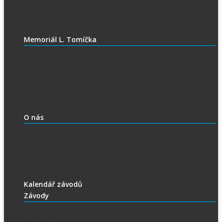
Ubytování při SGP
Czech SGP – historické výsledky
Vyhodnocení SGP
Memoriál L. Tomíčka
Memoriál L. Tomíčka – Aktuality
Vstupenky na MLT
VIP vstupenky na Memoriál Luboše Tomíčka
Startovní listina
MLT – historické výsledky
O závodu
O nás
Historie ploché dráhy
Parametry dráhy
Naši jezdci
Chceš závodit
GDPR
Kalendář závodů
Závody
Extraliga
1.Liga