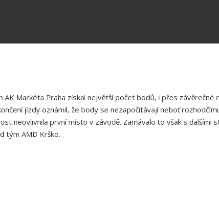
AK Markéta Praha získal největší počet bodů, i přes závěrečné mi
ončení jízdy oznámil, že body se nezapočítávají neboť rozhodčímu n
ost neovlivnila první místo v závodě. Zamávalo to však s dalšími
bod tým AMD Krško.