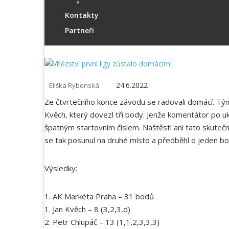
wojta-foto.cz/
Kontakty
Partneři
24.6.2022
Eliška Rybenská
Ze čtvrtečního konce závodu se radovali domácí. Tým 
Kvěch, který dovezl tři body. Jenže komentátor po uk
špatným startovním číslem. Naštěstí ani tato skutečn
se tak posunul na druhé místo a předběhl o jeden 
Výsledky:
1. AK Markéta Praha – 31 bodů
1. Jan Kvěch – 8 (3,2,3,d)
2. Petr Chlupáč – 13 (1,1,2,3,3,3)