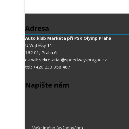
Adresa
Auto klub Markéta při PSK Olymp Praha
U Vojtěšky 11
162 01, Praha 6
e-mail: sekretariat@speedway-prague.cz
tel.: +420 233 358 487
Napište nám
Vaše jméno (vyžadováno)