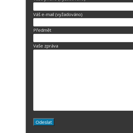
Váš e-mail (vyžadováno)
Předmět
Vaše zpráva