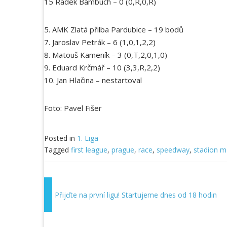
15 Radek Bambuch – 0 (0,R,0,R)
5. AMK Zlatá přilba Pardubice – 19 bodů
7. Jaroslav Petrák – 6 (1,0,1,2,2)
8. Matouš Kameník – 3 (0,T,2,0,1,0)
9. Eduard Krčmář – 10 (3,3,R,2,2)
10. Jan Hlačina – nestartoval
Foto: Pavel Fišer
Posted in
1. Liga
Tagged
first league
,
prague
,
race
,
speedway
,
stadion m
Přijďte na první ligu! Startujeme dnes od 18 hodin