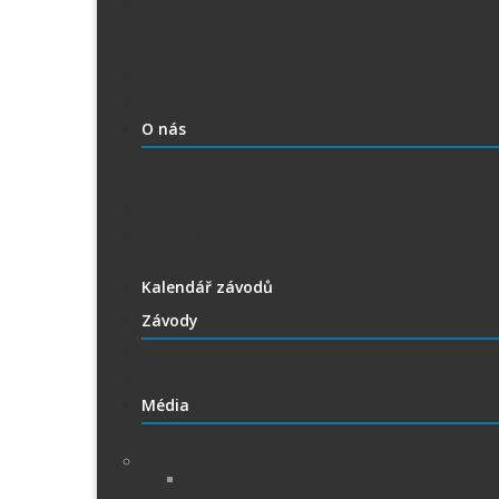
Vstupenky na MLT
VIP vstupenky na Memoriál Luboše Tomíčka
Startovní listina
MLT – historické výsledky
O závodu
O nás
Historie ploché dráhy
Parametry dráhy
Naši jezdci
Chceš závodit
GDPR
Kalendář závodů
Závody
Extraliga
1.Liga
Média
PRESS
Foto
sportphoto.cz