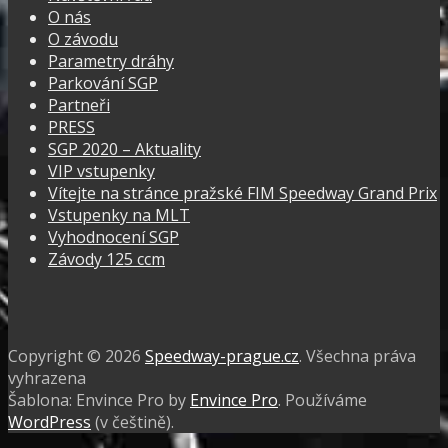
O nás
O závodu
Parametry dráhy
Parkování SGP
Partneři
PRESS
SGP 2020 – Aktuality
VIP vstupenky
Vítejte na stránce pražské FIM Speedway Grand Prix
Vstupenky na MLT
Vyhodnocení SGP
Závody 125 ccm
Facebook
Instagram
Copyright © 2026
Speedway-prague.cz
. Všechna práva
vyhrazena
Šablona: Envince Pro by
Envince Pro
. Používáme
WordPress
(v češtině).