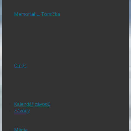
Czech SGP – historické výsledky
Vyhodnocení SGP
Memoriál L. Tomíčka
Memoriál L. Tomíčka – Aktuality
Vstupenky na MLT
VIP vstupenky na Memoriál Luboše
Tomíčka
Startovní listina
MLT – historické výsledky
O závodu
O nás
Historie ploché dráhy
Parametry dráhy
Naši jezdci
Chceš závodit
GDPR
Kalendář závodů
Závody
Extraliga
1.Liga
Média