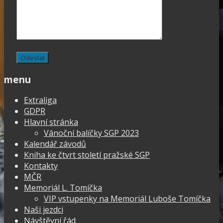
menu
Extraliga
GDPR
Hlavní stránka
Vánoční balíčky SGP 2023
Kalendář závodů
Kniha ke čtvrt století pražské SGP
Kontakty
MČR
Memoriál L. Tomíčka
VIP vstupenky na Memoriál Luboše Tomíčka
Naši jezdci
Návštěvní řád