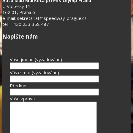
Auto klub Markéta při PSK Olymp Praha
U Vojtěšky 11
162 01, Praha 6
e-mail: sekretariat@speedway-prague.cz
tel.: +420 233 358 487
Napište nám
Vaše jméno (vyžadováno)
Váš e-mail (vyžadováno)
Předmět
Vaše zpráva