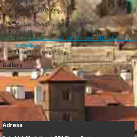
f
Aperture
⁄
5
Focal Length
76 mm
ISO
640
1
Shutter Speed
⁄
sec
100
Type
JPG
Name
Clenska_schuze_AK_Marketa_PHA_29.2.2024_4-
scaled.jpg
Mime Type
image/jpeg
Gallery
Adresa