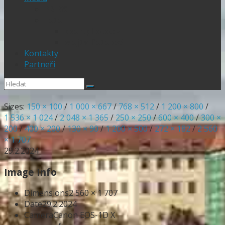
PRESS
Foto
sportphoto.cz
wojta-foto.cz/
Kontakty
Partneři
Sizes:
150 × 100
/
1 000 × 667
/
768 × 512
/
1 200 × 800
/
1 536 × 1 024
/
2 048 × 1 365
/
250 × 250
/
600 × 400
/
300 ×
200
/
400 × 200
/
130 × 90
/
1 200 × 500
/
272 × 182
/
2 560
× 1 707
29.2.2024
Image Info
Dimensions
2 560 × 1 707
Date
29.2.2024
Camera
Canon EOS-1D X