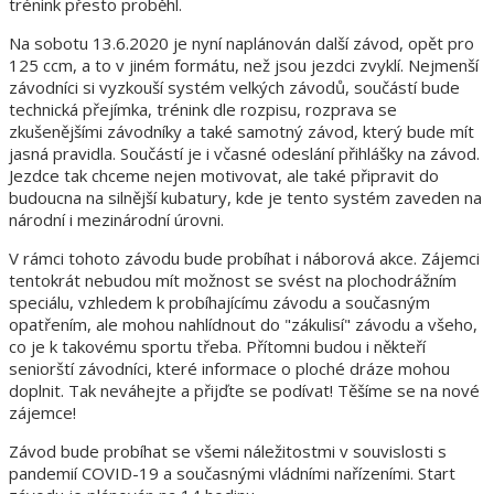
trénink přesto proběhl.
Na sobotu 13.6.2020 je nyní naplánován další závod, opět pro
125 ccm, a to v jiném formátu, než jsou jezdci zvyklí. Nejmenší
závodníci si vyzkouší systém velkých závodů, součástí bude
technická přejímka, trénink dle rozpisu, rozprava se
zkušenějšími závodníky a také samotný závod, který bude mít
jasná pravidla. Součástí je i včasné odeslání přihlášky na závod.
Jezdce tak chceme nejen motivovat, ale také připravit do
budoucna na silnější kubatury, kde je tento systém zaveden na
národní i mezinárodní úrovni.
V rámci tohoto závodu bude probíhat i náborová akce. Zájemci
tentokrát nebudou mít možnost se svést na plochodrážním
speciálu, vzhledem k probíhajícímu závodu a současným
opatřením, ale mohou nahlídnout do "zákulisí" závodu a všeho,
co je k takovému sportu třeba. Přítomni budou i někteří
seniorští závodníci, které informace o ploché dráze mohou
doplnit. Tak neváhejte a přijďte se podívat! Těšíme se na nové
zájemce!
Závod bude probíhat se všemi náležitostmi v souvislosti s
pandemií COVID-19 a současnými vládními nařízeními. Start