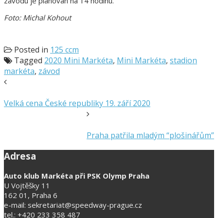
závodu je plánován na 14 hodinu.
Foto: Michal Kohout
Posted in
125 ccm
Tagged
2020 Mini Markéta
,
Mini Markéta
,
stadion
markéta
,
závod
Velká cena České republiky 19. září 2020
Praha patřila mladým “plošinářům”
Adresa
Auto klub Markéta při PSK Olymp Praha
U Vojtěšky 11
162 01, Praha 6
e-mail: sekretariat@speedway-prague.cz
tel.: +420 233 358 487