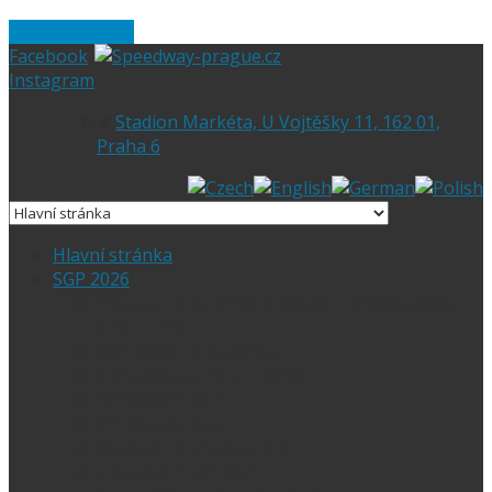
Skip to content
Facebook
Instagram
Stadion Markéta, U Vojtěšky 11, 162 01,
Praha 6
Hlavní stránka
SGP 2026
Vítejte na stránce pražské FIM Speedway
Grand Prix
SGP 2026 – Aktuality
Ceny vstupenek + mapa
Parkování SGP
VIP vstupenky
Časový harmonogram
Ubytování při SGP