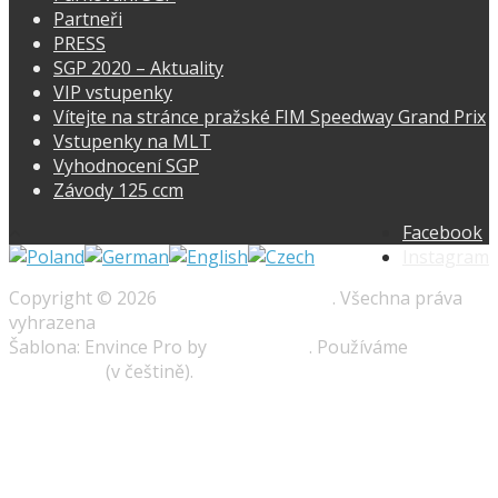
Partneři
PRESS
SGP 2020 – Aktuality
VIP vstupenky
Vítejte na stránce pražské FIM Speedway Grand Prix
Vstupenky na MLT
Vyhodnocení SGP
Závody 125 ccm
Facebook
Instagram
Copyright © 2026
Speedway-prague.cz
. Všechna práva
vyhrazena
Šablona: Envince Pro by
Envince Pro
. Používáme
WordPress
(v češtině).