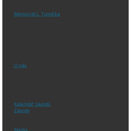
Czech SGP – historické výsledky
Vyhodnocení SGP
Memoriál L. Tomíčka
Memoriál L. Tomíčka – Aktuality
Vstupenky na MLT
VIP vstupenky na Memoriál Luboše
Tomíčka
Startovní listina
MLT – historické výsledky
O závodu
O nás
Historie ploché dráhy
Parametry dráhy
Naši jezdci
Chceš závodit
GDPR
Kalendář závodů
Závody
Extraliga
1.Liga
Média