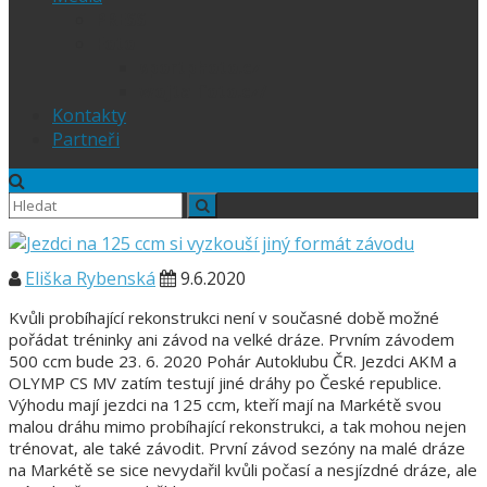
PRESS
Foto
sportphoto.cz
wojta-foto.cz/
Kontakty
Partneři
Eliška Rybenská
9.6.2020
Kvůli probíhající rekonstrukci není v současné době možné
pořádat tréninky ani závod na velké dráze. Prvním závodem
500 ccm bude 23. 6. 2020 Pohár Autoklubu ČR. Jezdci AKM a
OLYMP CS MV zatím testují jiné dráhy po České republice.
Výhodu mají jezdci na 125 ccm, kteří mají na Markétě svou
malou dráhu mimo probíhající rekonstrukci, a tak mohou nejen
trénovat, ale také závodit. První závod sezóny na malé dráze
na Markétě se sice nevydařil kvůli počasí a nesjízdné dráze, ale