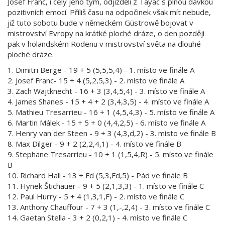
Josef Franc, i celý jeho tým, odjížděli z Tayac s plnou dávkou
pozitivních emocí. Příliš času na odpočinek však mít nebude,
již tuto sobotu bude v německém Güstrowě bojovat v
mistrovství Evropy na krátké ploché dráze, o den později
pak v holandském Rodenu v mistrovství světa na dlouhé
ploché dráze.
1. Dimitri Berge - 19 + 5 (5,5,5,4) - 1. místo ve finále A
2. Josef Franc- 15 + 4 (5,2,5,3) - 2. místo ve finále A
3. Zach Wajtknecht - 16 + 3 (3,4,5,4) - 3. místo ve finále A
4. James Shanes - 15 + 4 + 2 (3,4,3,5) - 4. místo ve finále A
5. Mathieu Tresarrieu - 16 + 1 (4,5,4,3) - 5. místo ve finále A
6. Martin Málek - 15 + 5 + 0 (4,4,2,5) - 6. místo ve finále A
7. Henry van der Steen - 9 + 3 (4,3,d,2) - 3. místo ve finále B
8. Max Dilger - 9 + 2 (2,2,4,1) - 4. místo ve finále B
9. Stephane Tresarrieu - 10 + 1 (1,5,4,R) - 5. místo ve finále
B
10. Richard Hall - 13 + Fd (5,3,Fd,5) - Pád ve finále B
11. Hynek Štichauer - 9 + 5 (2,1,3,3) - 1. místo ve finále C
12. Paul Hurry - 5 + 4 (1,3,1,F) - 2. místo ve finále C
13. Anthony Chauffour - 7 + 3 (1,-,2,4) - 3. místo ve finále C
14. Gaetan Stella - 3 + 2 (0,2,1) - 4. místo ve finále C