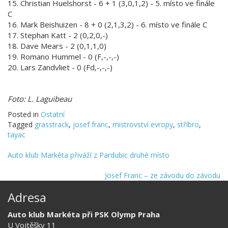
15. Christian Huelshorst - 6 + 1 (3,0,1,2) - 5. místo ve finále
C
16. Mark Beishuizen - 8 + 0 (2,1,3,2) - 6. místo ve finále C
17. Stephan Katt - 2 (0,2,0,-)
18. Dave Mears - 2 (0,1,1,0)
19. Romano Hummel - 0 (F,-,-,-)
20. Lars Zandvliet - 0 (Fd,-,-,-)
Foto: L. Laguibeau
Posted in
Ostatní
Tagged
grasstrack
,
josef franc
,
mistrovství evropy
,
stříbro
,
tayac
Auto klub Markéta přiváží z Pardubic druhé místo
Josef Franc – ze závodu do závodu
Adresa
Auto klub Markéta při PSK Olymp Praha
U Vojtěšky 11