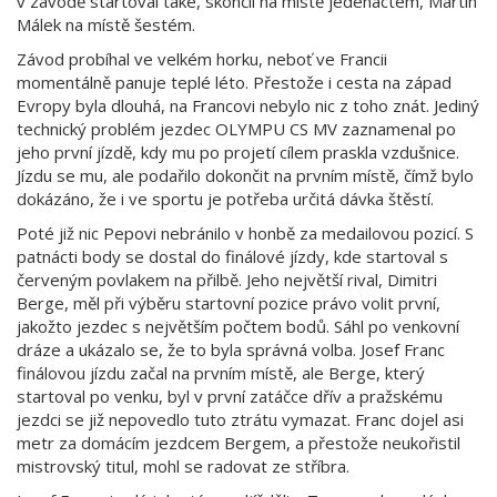
v závodě startoval také, skončil na místě jedenáctém, Martin
Málek na místě šestém.
Závod probíhal ve velkém horku, neboť ve Francii
momentálně panuje teplé léto. Přestože i cesta na západ
Evropy byla dlouhá, na Francovi nebylo nic z toho znát. Jediný
technický problém jezdec OLYMPU CS MV zaznamenal po
jeho první jízdě, kdy mu po projetí cílem praskla vzdušnice.
Jízdu se mu, ale podařilo dokončit na prvním místě, čímž bylo
dokázáno, že i ve sportu je potřeba určitá dávka štěstí.
Poté již nic Pepovi nebránilo v honbě za medailovou pozicí. S
patnácti body se dostal do finálové jízdy, kde startoval s
červeným povlakem na přilbě. Jeho největší rival, Dimitri
Berge, měl při výběru startovní pozice právo volit první,
jakožto jezdec s největším počtem bodů. Sáhl po venkovní
dráze a ukázalo se, že to byla správná volba. Josef Franc
finálovou jízdu začal na prvním místě, ale Berge, který
startoval po venku, byl v první zatáčce dřív a pražskému
jezdci se již nepovedlo tuto ztrátu vymazat. Franc dojel asi
metr za domácím jezdcem Bergem, a přestože neukořistil
mistrovský titul, mohl se radovat ze stříbra.