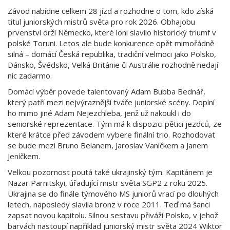
Závod nabídne celkem 28 jízd a rozhodne o tom, kdo získá
titul juniorských mistrů světa pro rok 2026. Obhajobu
prvenství drží Německo, které loni slavilo historický triumf v
polské Toruni. Letos ale bude konkurence opět mimořádně
silná – domácí Česká republika, tradiční velmoci jako Polsko,
Dánsko, Švédsko, Velká Británie či Austrálie rozhodně nedají
nic zadarmo.
Domácí výběr povede talentovaný Adam Bubba Bednář,
který patří mezi nejvýraznější tváře juniorské scény. Doplní
ho mimo jiné Adam Nejezchleba, jenž už nakoukl i do
seniorské reprezentace. Tým má k dispozici pětici jezdců, ze
které krátce před závodem vybere finální trio. Rozhodovat
se bude mezi Bruno Belanem, Jaroslav Vaníčkem a Janem
Jeníčkem.
Velkou pozornost poutá také ukrajinský tým. Kapitánem je
Nazar Parnitskyi, úřadující mistr světa SGP2 z roku 2025.
Ukrajina se do finále týmového MS juniorů vrací po dlouhých
letech, naposledy slavila bronz v roce 2011. Teď má šanci
zapsat novou kapitolu. Silnou sestavu přiváží Polsko, v jehož
barvách nastoupí například juniorský mistr světa 2024 Wiktor