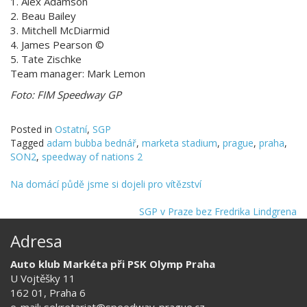
1. Alex Adamson
2. Beau Bailey
3. Mitchell McDiarmid
4. James Pearson ©
5. Tate Zischke
Team manager: Mark Lemon
Foto: FIM Speedway GP
Posted in
Ostatní
,
SGP
Tagged
adam bubba bednář
,
marketa stadium
,
prague
,
praha
,
SON2
,
speedway of nations 2
Na domácí půdě jsme si dojeli pro vítězství
SGP v Praze bez Fredrika Lindgrena
Adresa
Auto klub Markéta při PSK Olymp Praha
U Vojtěšky 11
162 01, Praha 6
e-mail: sekretariat@speedway-prague.cz