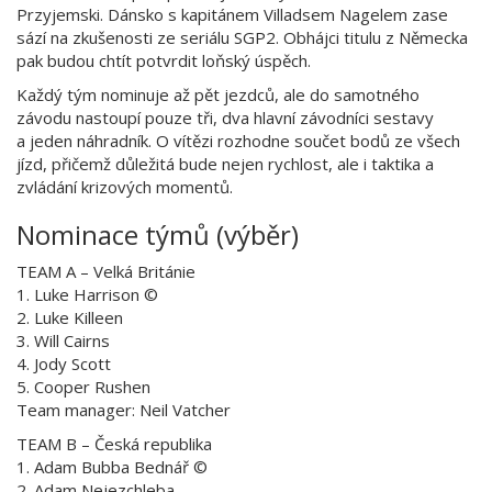
Przyjemski. Dánsko s kapitánem Villadsem Nagelem zase
sází na zkušenosti ze seriálu SGP2. Obhájci titulu z Německa
pak budou chtít potvrdit loňský úspěch.
Každý tým nominuje až pět jezdců, ale do samotného
závodu nastoupí pouze tři, dva hlavní závodníci sestavy
a jeden náhradník. O vítězi rozhodne součet bodů ze všech
jízd, přičemž důležitá bude nejen rychlost, ale i taktika a
zvládání krizových momentů.
Nominace týmů (výběr)
TEAM A – Velká Británie
1. Luke Harrison ©
2. Luke Killeen
3. Will Cairns
4. Jody Scott
5. Cooper Rushen
Team manager: Neil Vatcher
TEAM B – Česká republika
1. Adam Bubba Bednář ©
2. Adam Nejezchleba