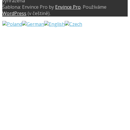
vyhrazena
Šablona: Envince Pro by
Envince Pro
. Používáme
WordPress
(v češtině).