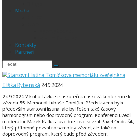
1.Liga
Média
PRESS
Foto
sportphoto.cz
wojta-foto.cz/
Kontakty
Partneři
Eliška Rybenská
24.9.2024
24.9.2024 V klubu Lávka se uskutečnila tisková konference k
závodu 55. Memoriál Luboše Tomíčka. Představena byla
především startovní listina, ale byl řešen také časový
harmonogram nebo doprovodný program. Konferenci uvedl
moderátor Marek Kafka a úvodní slovo si vzal Pavel Ondrašík,
který přítomné pozval na samotný závod, ale také na
doprovodný program, který bude před závodem.