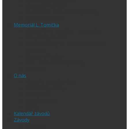
Ubytování při SGP
Czech SGP – historické výsledky
Vyhodnocení SGP
Memoriál L. Tomíčka
Memoriál L. Tomíčka – Aktuality
Vstupenky na MLT
VIP vstupenky na Memoriál Luboše
Tomíčka
Startovní listina
MLT – historické výsledky
O závodu
O nás
Historie ploché dráhy
Parametry dráhy
Naši jezdci
Chceš závodit
GDPR
Kalendář závodů
Závody
Extraliga