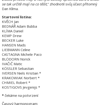
se tak určitě mají na co těšit
,” zhodnotil svůj účast přítomný
Dan Klíma.
Startovní listina:
KVĚCH Jan
BEDNÁŘ Adam Bubba
KLÍMA Daniel
KEMP Drew
BECKER Luke
HANSEN Mads
LIEBMANN Celine
CASTAGNA Michele Paco
BLÖDORN Norick
IVAČIČ Matic
KÖSSLER Sebastian
IVERSEN Niels Kristian *
KRAKOWIAK Norbert *
CHMIEL Robert *
KOSTIGOVS Jevgenijs *
*
čekáme na potvrzení
Časový harmonogram: