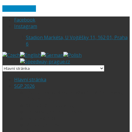
Skip to content
Facebook
Instagram
Stadion Markéta, U Vojtěšky 11, 162 01, Praha
6
Hlavní stránka
SGP 2026
Vítejte na stránce pražské FIM Speedway
Grand Prix
SGP 2026 – Aktuality
Ceny vstupenek + mapa
Parkování SGP
VIP vstupenky
Časový harmonogram