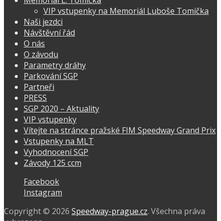
Memoriál L. Tomíčka
VIP vstupenky na Memoriál Luboše Tomíčka
Naši jezdci
Návštěvní řád
O nás
O závodu
Parametry dráhy
Parkování SGP
Partneři
PRESS
SGP 2020 – Aktuality
VIP vstupenky
Vítejte na stránce pražské FIM Speedway Grand Prix
Vstupenky na MLT
Vyhodnocení SGP
Závody 125 ccm
Facebook
Instagram
Copyright © 2026
Speedway-prague.cz
. Všechna práva