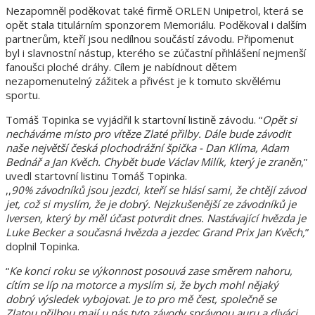
Nezapomněl poděkovat také firmě ORLEN Unipetrol, která se
opět stala titulárním sponzorem Memoriálu. Poděkoval i dalším
partnerům, kteří jsou nedílnou součástí závodu. Připomenut
byl i slavnostní nástup, kterého se zúčastní přihlášení nejmenší
fanoušci ploché dráhy. Cílem je nabídnout dětem
nezapomenutelný zážitek a přivést je k tomuto skvělému
sportu.
Tomáš Topinka se vyjádřil k startovní listině závodu. “
Opět si
necháváme místo pro vítěze Zlaté přilby. Dále bude závodit
naše největší česká plochodrážní špička - Dan Klíma, Adam
Bednář a Jan Kvěch. Chybět bude Václav Milík, který je zraněn
,”
uvedl startovní listinu Tomáš Topinka.
,,
90% závodníků jsou jezdci, kteří se hlásí sami, že chtějí závod
jet, což si myslím, že je dobrý. Nejzkušenější ze závodníků je
Iversen, který by měl účast potvrdit dnes. Nastávající hvězda je
Luke Becker a současná hvězda a jezdec Grand Prix Jan Kvěch,
”
doplnil Topinka.
“
Ke konci roku se výkonnost posouvá zase směrem nahoru,
cítím se líp na motorce a myslím si, že bych mohl nějaký
dobrý výsledek vybojovat. Je to pro mě čest, společně se
Zlatou přilbou mají u nás tyto závody správnou auru a diváci