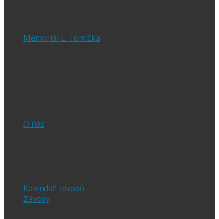
Ubytování při SGP
Czech SGP – historické výsledky
Vyhodnocení SGP
Memoriál L. Tomíčka
Memoriál L. Tomíčka – Aktuality
Vstupenky na MLT
VIP vstupenky na Memoriál Luboše
Tomíčka
Startovní listina
MLT – historické výsledky
O závodu
O nás
Historie ploché dráhy
Parametry dráhy
Naši jezdci
Chceš závodit
GDPR
Kalendář závodů
Závody
Extraliga