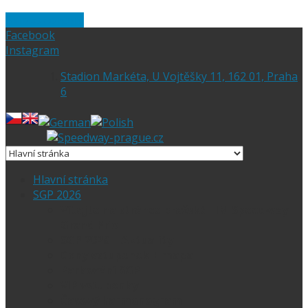
Skip to content
Facebook
Instagram
Stadion Markéta, U Vojtěšky 11, 162 01, Praha
6
Hlavní stránka
SGP 2026
Vítejte na stránce pražské FIM Speedway
Grand Prix
SGP 2026 – Aktuality
Ceny vstupenek + mapa
Parkování SGP
VIP vstupenky
Časový harmonogram