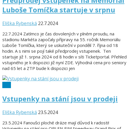
Předprodej vstupenek na Memoriál
Luboše Tomíčka startuje v srpnu
Eliška Rybenská
22.7.2024
22.7.2024 Zatímco je čas dovolených v plném proudu, na
stadionu Markéta započaly přípravy na 55. ročník Memoriálu
Luboše Tomíčka, který se uskuteční v pondělí 7. října od 18
hodin. A s nimi se pojí také předprodej vstupenek. Ten
startuje již 1. srpna 2024 od 8 hodin v síti Ticketportal. Přehled
vstupného je k dispozici již nyní ZDE. Výhodná cena pro seniory
nad 65 let a ZTP bude k dispozici jen
SGP
Vstupenky na stání jsou v prodeji
Eliška Rybenská
23.5.2024
23.5.2024 Fanoušci ploché dráze mají důvod k radosti!
Vstupenky na stání pro ORLEN FIM Speedway Grand Prix of