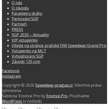
O nás
O závodu
Parametry dráhy
Parkování SGP
Partneři
PRESS
SGP 2020 – Aktuality
VIP vstupenky
Vítejte na stránce pražské FIM Speedway Grand Prix
Vstupenky na MLT
Vyhodnocení SGP
Závody 125 ccm
Facebook
Instagram
Copyright © 2026
Speedway-prague.cz
. Všechna práva
vyhrazena
Šablona: Envince Pro by
Envince Pro
. Používáme
WordPress
(v češtině).