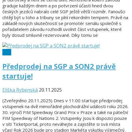
graduje každým dnem a po potvrzení účasti hned dvou
českých jezdců nabralo celé SGP ještě větší rozměr. Fanoušci
chtějí být u toho a tribuny se plní rekordním tempem. Právě na
základě nových skutečností se promotér seriálu společně s
pořadatelem závodu rozhodli uvolnit část vstupenek, které
byly dosud smluvně rezervované. Díky tomu se
SGP
Předprodej na SGP a SON2 právě
startuje!
Eliška Rybenská
20.11.2025
(Zveřejněno 20.11.2025) Dnes v 11:00 startuje předprodej
vstupenek na dvě mimořádné plochodrážní události roku 2026.
30. výročí FIM Speedway Grand Prix v Praze a také na páteční
FIM Speedway of Nations 2. Vstupenky jsou k dispozici pouze
v síti Ticketportal, proto neváhejte a zajistěte si svá místa
včas! Rok 2026 bude pro stadion Markéta vskutku výjimečný.