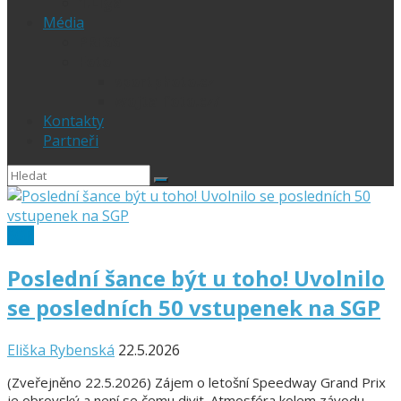
1.Liga
Média
PRESS
Foto
sportphoto.cz
wojta-foto.cz/
Kontakty
Partneři
SGP
Poslední šance být u toho! Uvolnilo
se posledních 50 vstupenek na SGP
Eliška Rybenská
22.5.2026
(Zveřejněno 22.5.2026) Zájem o letošní Speedway Grand Prix
je obrovský a není se čemu divit. Atmosféra kolem závodu