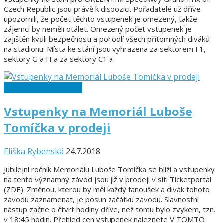
Czech Republic jsou právě k dispozici. Pořadatelé už dříve
upozornili, že počet těchto vstupenek je omezený, takže
zájemci by neměli otálet. Omezený počet vstupenek je
zajištěn kvůli bezpečnosti a pohodlí všech přítomných diváků
na stadionu. Místa ke stání jsou vyhrazena za sektorem F1,
sektory G a H a za sektory C1 a
Memoriál L. Tomíčka
Vstupenky na Memoriál Luboše
Tomíčka v prodeji
Eliška Rybenská
24.7.2018
Jubilejní ročník Memoriálu Luboše Tomíčka se blíží a vstupenky
na tento významný závod jsou již v prodeji v síti Ticketportal
(ZDE). Změnou, kterou by měl každý fanoušek a divák tohoto
závodu zaznamenat, je posun začátku závodu. Slavnostní
nástup začne o čtvrt hodiny dříve, než tomu bylo zvykem, tzn.
v 18:45 hodin. Přehled cen vstupenek naleznete V TOMTO