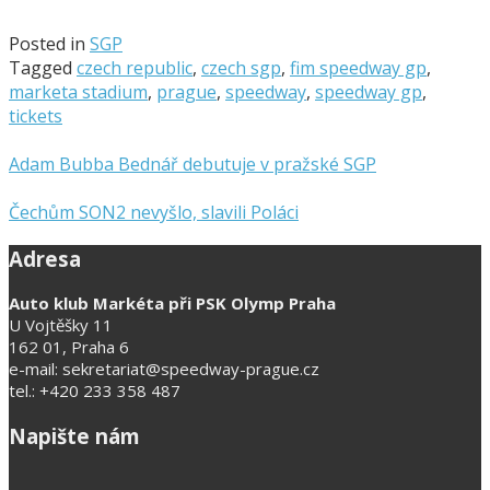
Posted in
SGP
Tagged
czech republic
,
czech sgp
,
fim speedway gp
,
marketa stadium
,
prague
,
speedway
,
speedway gp
,
tickets
Adam Bubba Bednář debutuje v pražské SGP
Čechům SON2 nevyšlo, slavili Poláci
Adresa
Auto klub Markéta při PSK Olymp Praha
U Vojtěšky 11
162 01, Praha 6
e-mail: sekretariat@speedway-prague.cz
tel.: +420 233 358 487
Napište nám