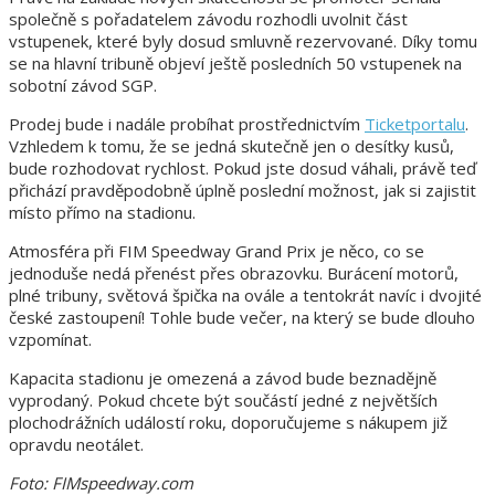
společně s pořadatelem závodu rozhodli uvolnit část
vstupenek, které byly dosud smluvně rezervované. Díky tomu
se na hlavní tribuně objeví ještě posledních 50 vstupenek na
sobotní závod SGP.
Prodej bude i nadále probíhat prostřednictvím
Ticketportalu
.
Vzhledem k tomu, že se jedná skutečně jen o desítky kusů,
bude rozhodovat rychlost. Pokud jste dosud váhali, právě teď
přichází pravděpodobně úplně poslední možnost, jak si zajistit
místo přímo na stadionu.
Atmosféra při FIM Speedway Grand Prix je něco, co se
jednoduše nedá přenést přes obrazovku. Burácení motorů,
plné tribuny, světová špička na ovále a tentokrát navíc i dvojité
české zastoupení! Tohle bude večer, na který se bude dlouho
vzpomínat.
Kapacita stadionu je omezená a závod bude beznadějně
vyprodaný. Pokud chcete být součástí jedné z největších
plochodrážních událostí roku, doporučujeme s nákupem již
opravdu neotálet.
Foto:
FIMspeedway.com