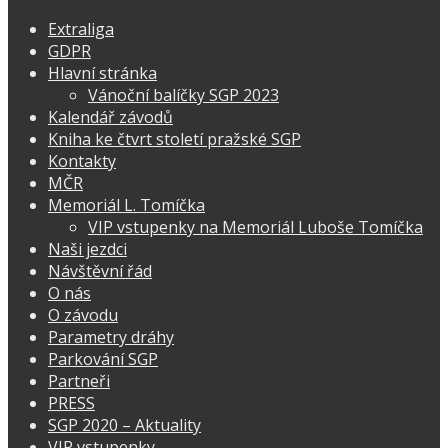
Extraliga
GDPR
Hlavní stránka
Vánoční balíčky SGP 2023
Kalendář závodů
Kniha ke čtvrt století pražské SGP
Kontakty
MČR
Memoriál L. Tomíčka
VIP vstupenky na Memoriál Luboše Tomíčka
Naši jezdci
Návštěvní řád
O nás
O závodu
Parametry dráhy
Parkování SGP
Partneři
PRESS
SGP 2020 – Aktuality
VIP vstupenky