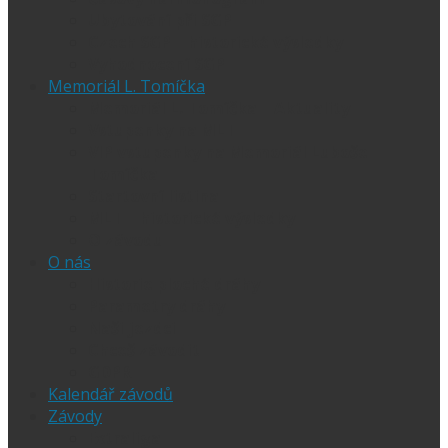
Ubytování při SGP
Czech SGP – historické výsledky
Vyhodnocení SGP
Memoriál L. Tomíčka
Memoriál L. Tomíčka – Aktuality
Vstupenky na MLT
VIP vstupenky na Memoriál Luboše
Tomíčka
Startovní listina
MLT – historické výsledky
O závodu
O nás
Historie ploché dráhy
Parametry dráhy
Naši jezdci
Chceš závodit
GDPR
Kalendář závodů
Závody
Extraliga