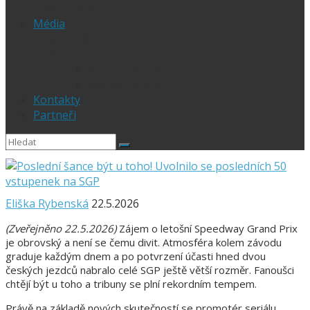
1.Liga
Média
PRESS
Foto
sportphoto.cz
wojta-foto.cz/
Kontakty
Partneři
Eliška Rybenská
22.5.2026
(Zveřejněno 22.5.2026)
Zájem o letošní Speedway Grand Prix
je obrovský a není se čemu divit. Atmosféra kolem závodu
graduje každým dnem a po potvrzení účasti hned dvou
českých jezdců nabralo celé SGP ještě větší rozměr. Fanoušci
chtějí být u toho a tribuny se plní rekordním tempem.
Právě na základě nových skutečností se promotér seriálu