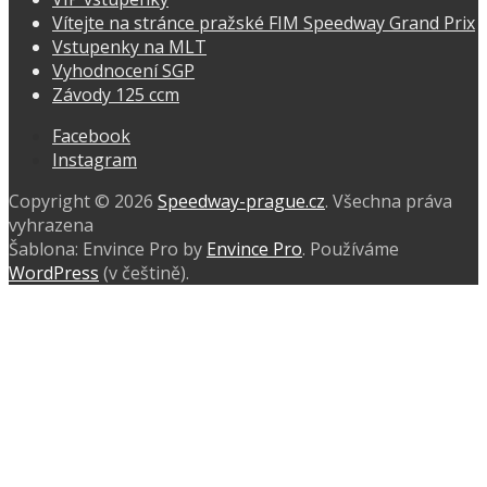
Vítejte na stránce pražské FIM Speedway Grand Prix
Vstupenky na MLT
Vyhodnocení SGP
Závody 125 ccm
Facebook
Instagram
Copyright © 2026
Speedway-prague.cz
. Všechna práva
vyhrazena
Šablona: Envince Pro by
Envince Pro
. Používáme
WordPress
(v češtině).