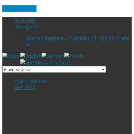
Skip to content
Facebook
Instagram
Stadion Markéta, U Vojtěšky 11, 162 01, Praha
6
Hlavní stránka
SGP 2026
Vítejte na stránce pražské FIM Speedway
Grand Prix
SGP 2026 – Aktuality
Ceny vstupenek + mapa
Parkování SGP
VIP vstupenky
Časový harmonogram