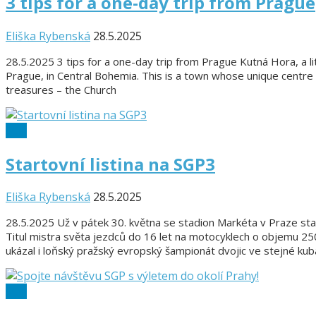
3 tips for a one-day trip from Prague
Eliška Rybenská
28.5.2025
28.5.2025 3 tips for a one-day trip from Prague Kutná Hora, a l
Prague, in Central Bohemia. This is a town whose unique centre 
treasures – the Church
SGP
Startovní listina na SGP3
Eliška Rybenská
28.5.2025
28.5.2025 Už v pátek 30. května se stadion Markéta v Praze stan
Titul mistra světa jezdců do 16 let na motocyklech o objemu 25
ukázal i loňský pražský evropský šampionát dvojic ve stejné kub
SGP