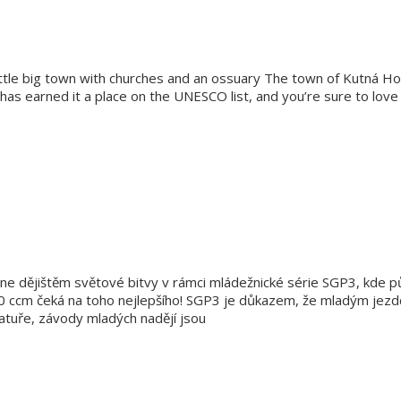
ittle big town with churches and an ossuary The town of Kutná Ho
has earned it a place on the UNESCO list, and you’re sure to lov
e dějištěm světové bitvy v rámci mládežnické série SGP3, kde půj
0 ccm čeká na toho nejlepšího! SGP3 je důkazem, že mladým jezdců
atuře, závody mladých nadějí jsou