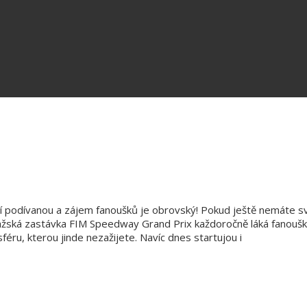
cí podívanou a zájem fanoušků je obrovský! Pokud ještě nemáte svůj
žská zastávka FIM Speedway Grand Prix každoročně láká fanoušky z
féru, kterou jinde nezažijete. Navíc dnes startujou i