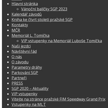
Hlavní stránka
Vánoční balíčky SGP 2023
Kalendář závodů
Kniha ke čtvrt století pražské SGP
Kontakty
MČR
Memoriál L. Tomíčka
VIP vstupenky na Memoriál Luboše Tomíčka
Naši jezdci
Návštěvní řád
O nás
O závodu
Parametry dráhy
Parkování SGP
Partneři
PRESS
SGP 2020 – Aktuality
VIP vstupenky
Vítejte na stránce pražské FIM Speedway Grand Prix
Vstupenky na MLT