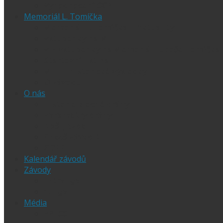
Vyhodnocení SGP
Memoriál L. Tomíčka
Memoriál L. Tomíčka – Aktuality
Vstupenky na MLT
VIP vstupenky na Memoriál Luboše Tomíčka
Startovní listina
MLT – historické výsledky
O závodu
O nás
Historie ploché dráhy
Parametry dráhy
Naši jezdci
Chceš závodit
GDPR
Kalendář závodů
Závody
Extraliga
1.Liga
Média
PRESS