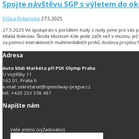
Spojte návštěvu SGP s výletem do ok
Eliška Rybenská
27.5.2025
27.5.2025 Ve spolupráci s portálem Kudy z nudy jsme pro vás přip
Mladá Boleslav: Škoda Muzeum Kde jinde začít než v muzeu, jež 
za pomocí interaktivních multimediálních prvků doslova projdou 
Adresa
Auto klub Markéta při PSK Olymp Praha
U Vojtěšky 11
162 01, Praha 6
e-mail: sekretariat@speedway-prague.cz
tel.: +420 233 358 487
Napište nám
Vaše jméno (vyžadováno)