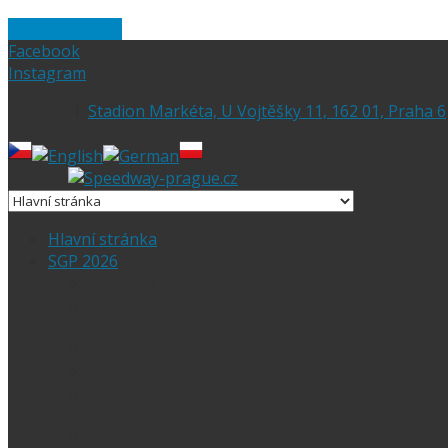
Skip to content
Facebook
Instagram
Stadion Markéta, U Vojtěšky 11, 162 01, Praha 6
Hlavní stránka
SGP 2026
Vítejte na stránce pražské FIM Speedway Gr
SGP 2026 – Aktuality
Ceny vstupenek + mapa
Parkování SGP
VIP vstupenky
Časový harmonogram
Ubytování při SGP
Czech SGP – historické výsledky