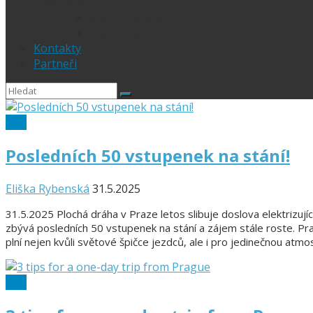
Foto
sportphoto.cz
wojta-foto.cz/
Kontakty
Partneři
SGP
Posledních 50 vstupenek na stání!
Eliška Rybenská
31.5.2025
31.5.2025 Plochá dráha v Praze letos slibuje doslova elektrizují
zbývá posledních 50 vstupenek na stání a zájem stále roste. Pra
plní nejen kvůli světové špičce jezdců, ale i pro jedinečnou atmos
SGP