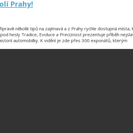
olí Prahy!
ravili několik tipů na zajímavá a z Prahy rychle dostupná místa, k
pod hesly Tradice, Evoluce a Preciznost prezentuje příběh nejsla
historií automobilky. K vidění je zde přes 300 exponátů, kterým