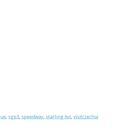
gue
,
sgp3
,
speedway
,
starting list
,
visitczechia