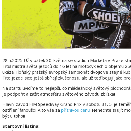
28.5.2025 Už v pátek 30. května se stadion Markéta v Praze stan
Titul mistra světa jezdců do 16 let na motocyklech o objemu 25
ukázal i loňský pražský evropský šampionát dvojic ve stejné kub
Tito jezdci sice ještě sbírají zkušenosti, ale už teď bojují jako prof
Na startu uvidíme to nejlepší, co mládežnický světový plochodrá
je podpořit a zažít atmosféru světového závodu zblízka!
Hlavní závod FIM Speedway Grand Prix v sobotu 31. 5. je téměř v
ostřílení fanoušci. A to vše za
příznivou cenu!
Nenechte si ujít m
být u toho!!
Startovní listina: