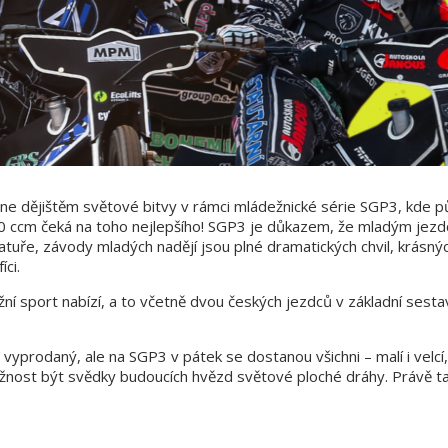
e dějištěm světové bitvy v rámci mládežnické série SGP3, kde půj
0 ccm čeká na toho nejlepšího! SGP3 je důkazem, že mladým jezdců
atuře, závody mladých nadějí jsou plné dramatických chvil, krásný
íci.
žní sport nabízí, a to včetně dvou českých jezdců v základní sest
yprodaný, ale na SGP3 v pátek se dostanou všichni – malí i velcí,
ožnost být svědky budoucích hvězd světové ploché dráhy. Právě t