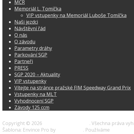
MČR
Memoriál L. Tomíčka
VIP vstupenky na Memoriál Luboše Tomíčka
Naši jezdci
Návštěvní řád
O nás
O závodu
Parametry dráhy
Parkování SGP
Partneři
PRESS
SGP 2020 – Aktuality
VIP vstupenky
Vítejte na stránce pražské FIM Speedway Grand Prix
Vstupenky na MLT
Vyhodnocení SGP
Závody 125 ccm
Copyright © 2026
Speedway-prague.cz
. Všechna práva vy
Šablona: Envince Pro by
Envince Pro
. Používáme
WordPres