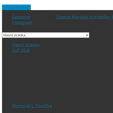
Skip to content
Facebook
Stadion Markéta, U Vojtěšky 1
Instagram
Hlavní stránka
SGP 2026
Vítejte na stránce pražské FIM Speedway Gr
SGP 2026 – Aktuality
Ceny vstupenek + mapa
Parkování SGP
VIP vstupenky
Časový harmonogram
Ubytování při SGP
Czech SGP – historické výsledky
Vyhodnocení SGP
Memoriál L. Tomíčka
Memoriál L. Tomíčka – Aktuality