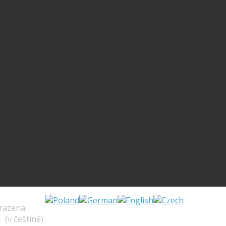
hrazena
s
(v češtině).