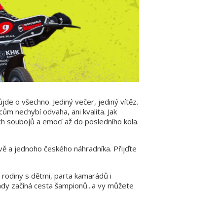
de o všechno. Jediný večer, jediný vítěz.
m nechybí odvaha, ani kvalita. Jak
ch soubojů a emocí až do posledního kola.
avě a jednoho českého náhradníka. Přijďte
 rodiny s dětmi, parta kamarádů i
ady začíná cesta šampionů...a vy můžete