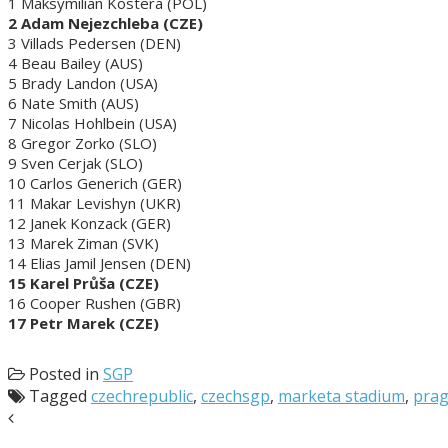
1 Maksymilian Kostera (POL)
2 Adam Nejezchleba (CZE)
3 Villads Pedersen (DEN)
4 Beau Bailey (AUS)
5 Brady Landon (USA)
6 Nate Smith (AUS)
7 Nicolas Hohlbein (USA)
8 Gregor Zorko (SLO)
9 Sven Cerjak (SLO)
10 Carlos Generich (GER)
11 Makar Levishyn (UKR)
12 Janek Konzack (GER)
13 Marek Ziman (SVK)
14 Elias Jamil Jensen (DEN)
15 Karel Průša (CZE)
16 Cooper Rushen (GBR)
17 Petr Marek (CZE)
Posted in
SGP
Tagged
czechrepublic
,
czechsgp
,
marketa stadium
,
pra