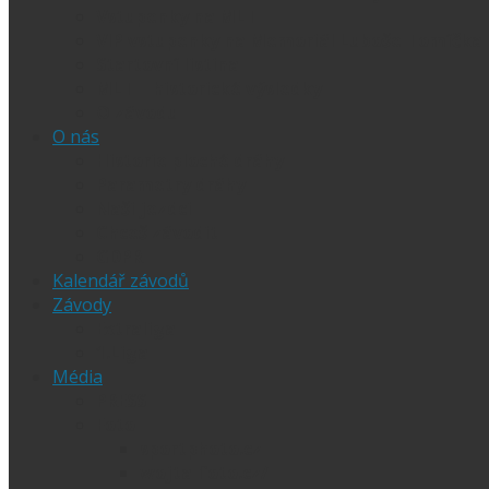
Vstupenky na MLT
VIP vstupenky na Memoriál Luboše Tomíčka
Startovní listina
MLT – historické výsledky
O závodu
O nás
Historie ploché dráhy
Parametry dráhy
Naši jezdci
Chceš závodit
GDPR
Kalendář závodů
Závody
Extraliga
1.Liga
Média
PRESS
Foto
sportphoto.cz
wojta-foto.cz/