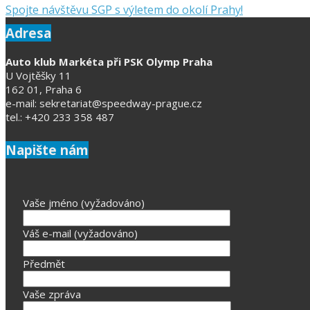
Spojte návštěvu SGP s výletem do okolí Prahy!
Adresa
Auto klub Markéta při PSK Olymp Praha
U Vojtěšky 11
162 01, Praha 6
e-mail: sekretariat@speedway-prague.cz
tel.: +420 233 358 487
Napište nám
Vaše jméno (vyžadováno)
Váš e-mail (vyžadováno)
Předmět
Vaše zpráva