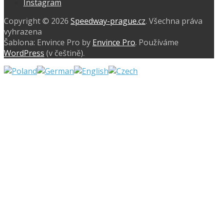
Instagram
Copyright © 2026
Speedway-prague.cz
. Všechna práva
vyhrazena
Šablona: Envince Pro by
Envince Pro
. Používáme
WordPress
(v češtině).