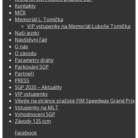
Kontakty
MČR
Memoriál L. Tomíčka
VIP vstupenky na Memoriál Luboše Tomíčka
Naši jezdci
Návštěvní řád
O nás
O závodu
Parametry dráhy
Parkování SGP
Partneři
PRESS
SGP 2020 – Aktuality
VIP vstupenky
Vítejte na stránce pražské FIM Speedway Grand Prix
Vstupenky na MLT
Vyhodnocení SGP
Závody 125 ccm
Facebook