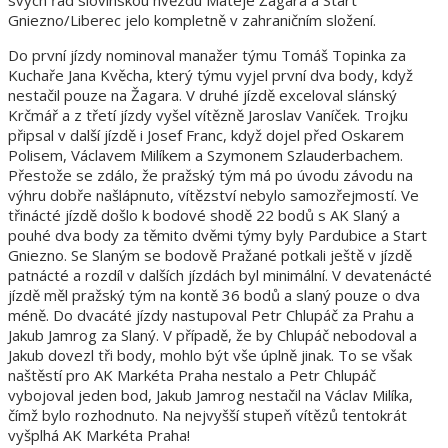
svých řad slovinskou hvězdu Mateje Žagara a Start
Gniezno/Liberec jelo kompletně v zahraničním složení.
Do první jízdy nominoval manažer týmu Tomáš Topinka za
Kuchaře Jana Kvěcha, který týmu vyjel první dva body, když
nestačil pouze na Žagara. V druhé jízdě exceloval slánský
Krčmář a z třetí jízdy vyšel vítězně Jaroslav Vaníček. Trojku
připsal v další jízdě i Josef Franc, když dojel před Oskarem
Polisem, Václavem Milíkem a Szymonem Szlauderbachem.
Přestože se zdálo, že pražský tým má po úvodu závodu na
výhru dobře našlápnuto, vítězství nebylo samozřejmostí. Ve
třinácté jízdě došlo k bodové shodě 22 bodů s AK Slaný a
pouhé dva body za těmito dvěmi týmy byly Pardubice a Start
Gniezno. Se Slaným se bodově Pražané potkali ještě v jízdě
patnácté a rozdíl v dalších jízdách byl minimální. V devatenácté
jízdě měl pražský tým na kontě 36 bodů a slaný pouze o dva
méně. Do dvacáté jízdy nastupoval Petr Chlupáč za Prahu a
Jakub Jamrog za Slaný. V případě, že by Chlupáč nebodoval a
Jakub dovezl tři body, mohlo být vše úplně jinak. To se však
naštěstí pro AK Markéta Praha nestalo a Petr Chlupáč
vybojoval jeden bod, Jakub Jamrog nestačil na Václav Milíka,
čímž bylo rozhodnuto. Na nejvyšší stupeň vítězů tentokrát
vyšplhá AK Markéta Praha!