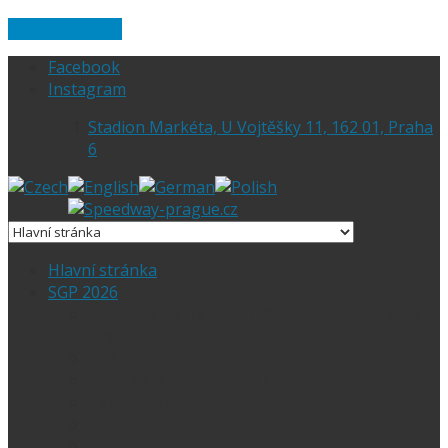
Skip to content
Facebook
Instagram
Stadion Markéta, U Vojtěšky 11, 162 01, Praha
6
Hlavní stránka
SGP 2026
Vítejte na stránce pražské FIM Speedway
Grand Prix
SGP 2026 – Aktuality
Ceny vstupenek + mapa
Parkování SGP
VIP vstupenky
Časový harmonogram