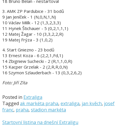
18 Bruno Belan - nestartoval
3. AMK ZP Pardubice - 31 bodů
9 Jan Jeníček - 1 (N,0,N,1,N)
10 Václav Milík - 12 (1,3,2,3,3)
11 Hynek Štichauer - 5 (0,2,1,1,1)
12 Matej Žagar - 10 (3,3,2,2,R)
19 Matej Frýza - 3 (1,0,2)
4. Start Gniezno - 23 bodů
13 Ernest Koza - 6 (2,2,1,Fd,1)
14 Zbigniew Suchecki - 2 (R,1,1,0,R)
15 Kacper Grzelak - 2 (2,R,R,0,N)
16 Szymon Szlauderbach - 13 (0,3,2,6,2)
Foto: Jiří Zíta
Posted in
Extraliga
Tagged
ak markéta praha
,
extraliga
,
jan kvěch
,
josef
franc
,
praha
,
stadion markéta
Startovní listina na dnešní Extraligu