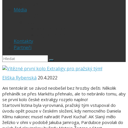
1.Liga
Média
PRESS
Foto
sportphoto.cz
wojta-foto.cz/
Kontakty
Partneři
Eliška Rybenská
20.4.2022
Ani tentokrát se závod neobešel bez hrozby dešti. Několik
přeháněk se přes Markétu přehnalo, ale to nebránilo tomu, aby
se první kolo české extraligy rozjelo naplno!
Startovní listina byla vyrovnaná, pražský tým vstupoval do
úvodu opět pouze v českém složení, kdy nemocného Daniela
Klímu nakonec musel nahradit Pavel Kuchař. AK Slaný mělo
želízko v ohni v podobě Jakuba Jamroga, Pardubice povolali do