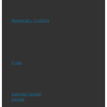
Ubytování při SGP
Czech SGP – historické výsledky
Vyhodnocení SGP
Memoriál L. Tomíčka
Memoriál L. Tomíčka – Aktuality
Vstupenky na MLT
VIP vstupenky na Memoriál Luboše
Tomíčka
Startovní listina
MLT – historické výsledky
O závodu
O nás
Historie ploché dráhy
Parametry dráhy
Naši jezdci
Chceš závodit
GDPR
Kalendář závodů
Závody
Extraliga