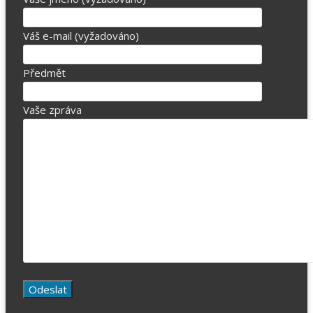
Váš e-mail (vyžadováno)
Předmět
Vaše zpráva