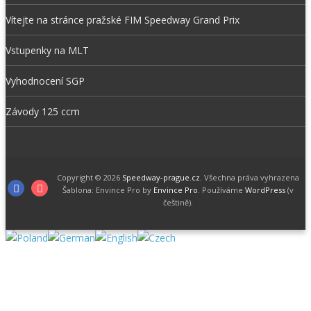
Vítejte na stránce pražské FIM Speedway Grand Prix
Vstupenky na MLT
Vyhodnocení SGP
Závody 125 ccm
Copyright © 2026
Speedway-prague.cz
. Všechna práva vyhrazena
Facebook
Instagram
Šablona: Envince Pro by
Envince Pro
. Používáme
WordPress
(v
češtině).