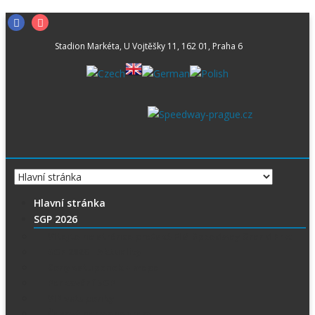
Skip
Facebook
Instagram
to
Stadion Markéta, U Vojtěšky 11, 162 01, Praha 6
content
Hlavní stránka
SGP 2026
Vítejte na stránce pražské FIM Speedway Grand Prix
SGP 2026 – Aktuality
Ceny vstupenek + mapa
Parkování SGP
VIP vstupenky
Časový harmonogram