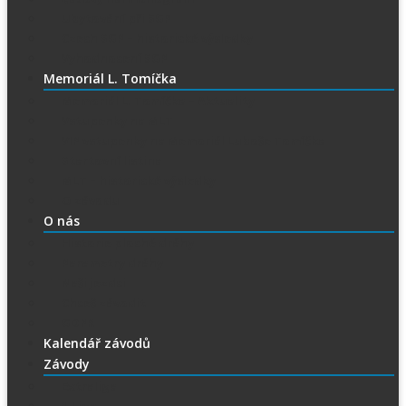
Ubytování při SGP
Czech SGP – historické výsledky
Vyhodnocení SGP
Memoriál L. Tomíčka
Memoriál L. Tomíčka – Aktuality
Vstupenky na MLT
VIP vstupenky na Memoriál Luboše Tomíčka
Startovní listina
MLT – historické výsledky
O závodu
O nás
Historie ploché dráhy
Parametry dráhy
Naši jezdci
Chceš závodit
GDPR
Kalendář závodů
Závody
Extraliga