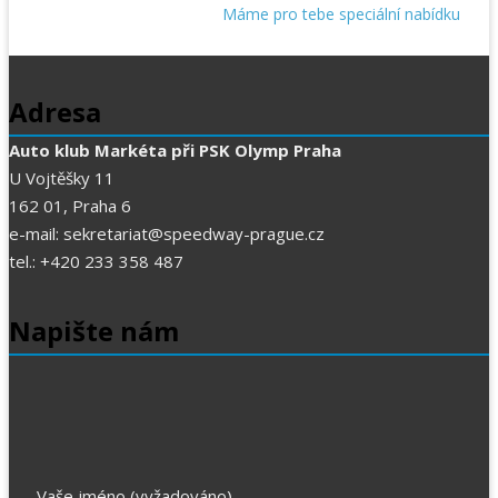
Máme pro tebe speciální nabídku
Adresa
Auto klub Markéta při PSK Olymp Praha
U Vojtěšky 11
162 01, Praha 6
e-mail: sekretariat@speedway-prague.cz
tel.: +420 233 358 487
Napište nám
Vaše jméno (vyžadováno)