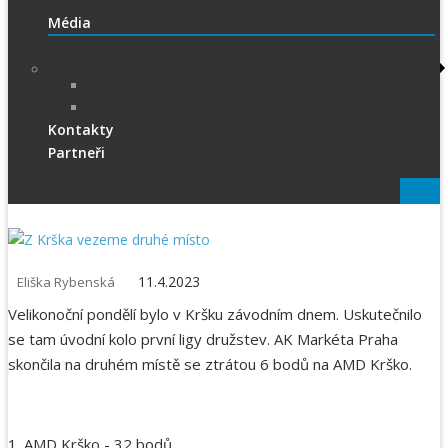
1.Liga
Média
PRESS
Foto
sportphoto.cz
wojta-foto.cz/
Kontakty
Partneři
11.4.2023
Eliška Rybenská
Velikonoční pondělí bylo v Kršku závodním dnem. Uskutečnilo
se tam úvodní kolo první ligy družstev. AK Markéta Praha
skončila na druhém místě se ztrátou 6 bodů na AMD Krško.
1. AMD Krško - 32 bodů