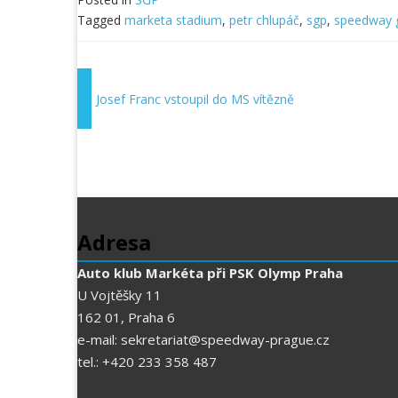
Tagged
marketa stadium
,
petr chlupáč
,
sgp
,
speedway 
Josef Franc vstoupil do MS vítězně
Adresa
Auto klub Markéta při PSK Olymp Praha
U Vojtěšky 11
162 01, Praha 6
e-mail: sekretariat@speedway-prague.cz
tel.: +420 233 358 487