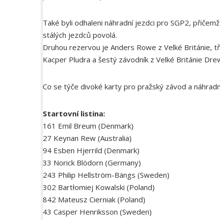
Také byli odhaleni náhradní jezdci pro SGP2, přičem
stálých jezdců povolá.
Druhou rezervou je Anders Rowe z Velké Británie, t
Kacper Pludra a šestý závodník z Velké Británie Dr
Co se týče divoké karty pro pražský závod a náhradní
Startovní listina:
161 Emil Breum (Denmark)
27 Keynan Rew (Australia)
94 Esben Hjerrild (Denmark)
33 Norick Blödorn (Germany)
243 Philip Hellström-Bängs (Sweden)
302 Bartłomiej Kowalski (Poland)
842 Mateusz Cierniak (Poland)
43 Casper Henriksson (Sweden)