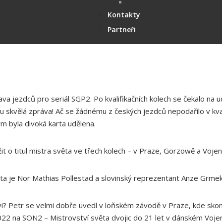
wojta-foto.cz/
Kontakty
Partneři
jezdců pro seriál SGP2. Po kvalifikačních kolech se čekalo na uděl
 skvělá zpráva! Ač se žádnému z českých jezdců nepodařilo v kvali
ým byla divoká karta udělena.
it o titul mistra světa ve třech kolech – v Praze, Gorzowě a Vojen
rta je Nor Mathias Pollestad a slovinský reprezentant Anze Grmek
? Petr se velmi dobře uvedl v loňském závodě v Praze, kde skončil
022 na SON2 – Mistrovství světa dvojic do 21 let v dánském Voje