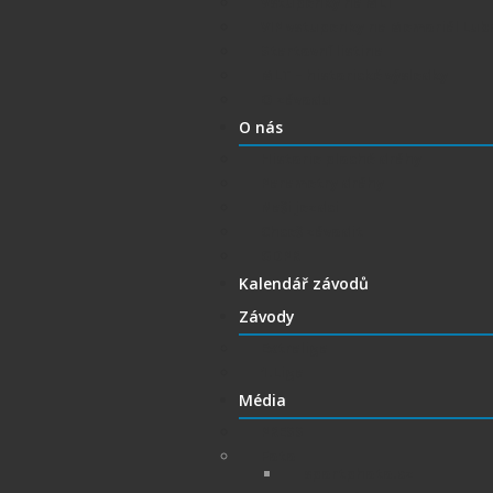
Vstupenky na MLT
VIP vstupenky na Memoriál Lub
Startovní listina
MLT – historické výsledky
O závodu
O nás
Historie ploché dráhy
Parametry dráhy
Naši jezdci
Chceš závodit
GDPR
Kalendář závodů
Závody
Extraliga
1.Liga
Média
PRESS
Foto
sportphoto.cz