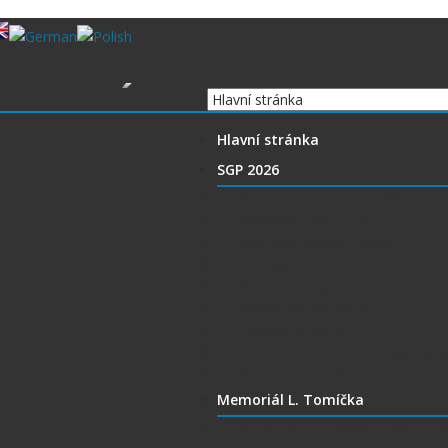
Hlavní stránka
SGP 2026
Vítejte na stránce pražské FIM
SGP 2026 – Aktuality
Ceny vstupenek + mapa
Parkování SGP
VIP vstupenky
Časový harmonogram
Ubytování při SGP
Czech SGP – historické výsledky
Vyhodnocení SGP
Memoriál L. Tomíčka
Memoriál L. Tomíčka – Aktualit