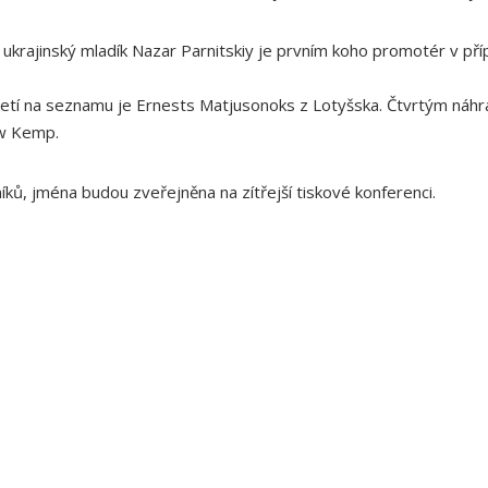
ž ukrajinský mladík Nazar Parnitskiy je prvním koho promotér v př
řetí na seznamu je Ernests Matjusonoks z Lotyšska. Čtvrtým náhr
ew Kemp.
ků, jména budou zveřejněna na zítřejší tiskové konferenci.