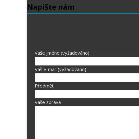
Napište nám
Vaše jméno (vyžadováno)
Váš e-mail (vyžadováno)
Předmět
Vaše zpráva