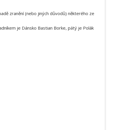
ípadě zranění (nebo jiných důvodů) některého ze
adníkem je Dánsko Bastian Borke, pátý je Polák