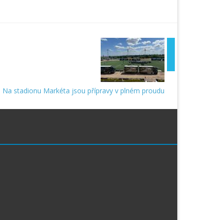
Na stadionu Markéta jsou přípravy v plném proudu