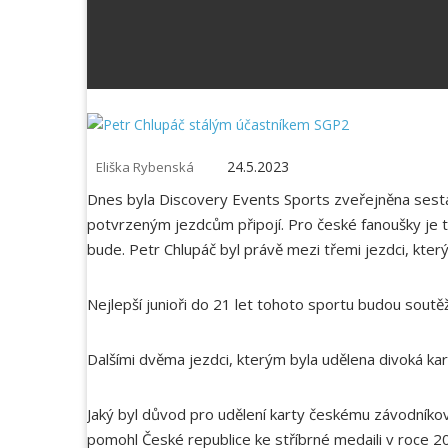
24.5.2023
Eliška Rybenská
Dnes byla Discovery Events Sports zveřejněna sestava 
potvrzeným jezdcům připojí. Pro české fanoušky je tu
bude. Petr Chlupáč byl právě mezi třemi jezdci, kter
Nejlepší junioři do 21 let tohoto sportu budou soutěž
Dalšími dvěma jezdci, kterým byla udělena divoká ka
Jaký byl důvod pro udělení karty českému závodníkovi
pomohl České republice ke stříbrné medaili v roce 2