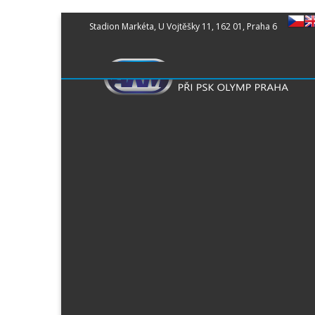
S
Stadion Markéta, U Vojtěšky 11, 162 01, Praha 6
k
i
p
t
o
c
o
n
t
e
n
t