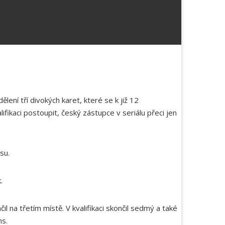
ení tří divokých karet, které se k již 12
fikaci postoupit, český zástupce v seriálu přeci jen
su.
.
 na třetím místě. V kvalifikaci skončil sedmý a také
ns.