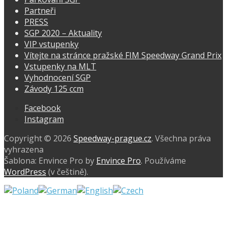
Partneři
PRESS
SGP 2020 – Aktuality
VIP vstupenky
Vítejte na stránce pražské FIM Speedway Grand Prix
Vstupenky na MLT
Vyhodnocení SGP
Závody 125 ccm
Facebook
Instagram
Copyright © 2026
Speedway-prague.cz
. Všechna práva
vyhrazena
Šablona: Envince Pro by
Envince Pro
. Používáme
WordPress
(v češtině).