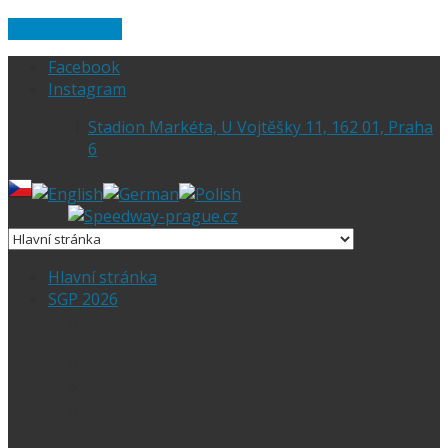
Skip to content
Facebook
Instagram
Stadion Markéta, U Vojtěšky 11, 162 01, Praha
6
Hlavní stránka
SGP 2026
Vítejte na stránce pražské FIM Speedway
Grand Prix
SGP 2026 – Aktuality
Ceny vstupenek + mapa
Parkování SGP
VIP vstupenky