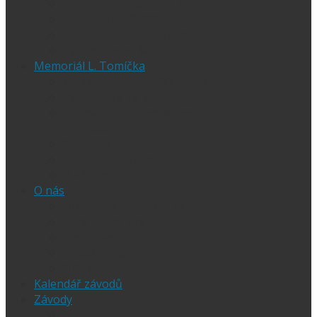
Časový harmonogram
Ubytování při SGP
Czech SGP – historické výsledky
Vyhodnocení SGP
Memoriál L. Tomíčka
Memoriál L. Tomíčka – Aktuality
Vstupenky na MLT
VIP vstupenky na Memoriál Luboše
Tomíčka
Startovní listina
MLT – historické výsledky
O závodu
O nás
Historie ploché dráhy
Parametry dráhy
Naši jezdci
Chceš závodit
GDPR
Kalendář závodů
Závody
Extraliga