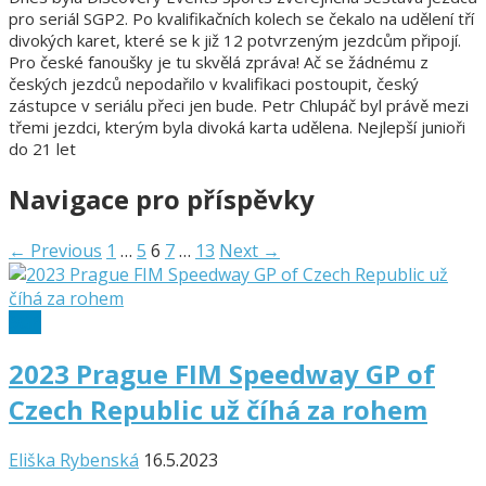
pro seriál SGP2. Po kvalifikačních kolech se čekalo na udělení tří
divokých karet, které se k již 12 potvrzeným jezdcům připojí.
Pro české fanoušky je tu skvělá zpráva! Ač se žádnému z
českých jezdců nepodařilo v kvalifikaci postoupit, český
zástupce v seriálu přeci jen bude. Petr Chlupáč byl právě mezi
třemi jezdci, kterým byla divoká karta udělena. Nejlepší junioři
do 21 let
Navigace pro příspěvky
← Previous
1
…
5
6
7
…
13
Next →
SGP
2023 Prague FIM Speedway GP of
Czech Republic už číhá za rohem
Eliška Rybenská
16.5.2023