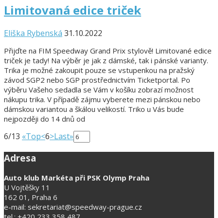
Limitovaná edice triček
Eliška Rybenská
31.10.2022
Přijďte na FIM Speedway Grand Prix stylově! Limitované edice
triček je tady! Na výběr je jak z dámské, tak i pánské varianty.
Trika je možné zakoupit pouze se vstupenkou na pražský
závod SGP2 nebo SGP prostřednictvím Ticketportal. Po
výběru Vašeho sedadla se Vám v košíku zobrazí možnost
nákupu trika. V případě zájmu vyberete mezi pánskou nebo
dámskou variantou a škálou velikostí. Triko u Vás bude
nejpozději do 14 dnů od
6/13
«Top
<
6
>
Last»
Adresa
Auto klub Markéta při PSK Olymp Praha
U Vojtěšky 11
162 01, Praha 6
e-mail: sekretariat@speedway-prague.cz
tel.: +420 233 358 487