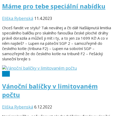
Máme pro tebe speciální nabídku
Eliška Rybenská
11.4.2023
Chceš fandit ve stylu? Tak neváhej a čti dál! Našlápnutá limitka
speciálního balíčku pro skalního fanouška české ploché dráhy
právě dorazila a můžeš ji mít i ty, a to jen za 1699 Kč! A co v
něm najdeš? – Lupen na páteční SGP 2 – samozřejmě do
českého kotle (tribuna F2) – Lupen na sobotní SGP –
samozřejmě že do českého kotle na tribuně F2 – Fešácký
sluneční brejle s
SGP
Vánoční balíčky v limitovaném
počtu
Eliška Rybenská
6.12.2022