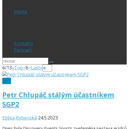
1.Liga
Média
PRESS
Foto
sportphoto.cz
wojta-foto.cz/
Kontakty
Partneři
6/13
«Top
<
6
>
Last»
SGP
Petr Chlupáč stálým účastníkem
SGP2
Eliška Rybenská
24.5.2023
Dnes byla Discovery Events Sports zveřejněna sestava jezdců