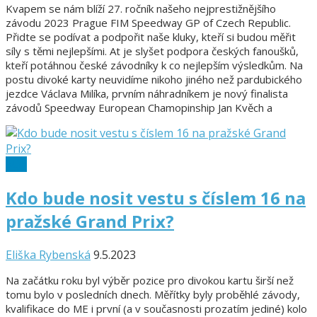
Kvapem se nám blíží 27. ročník našeho nejprestižnějšího
závodu 2023 Prague FIM Speedway GP of Czech Republic.
Přidte se podívat a podpořit naše kluky, kteří si budou měřit
síly s těmi nejlepšími. At je slyšet podpora českých fanoušků,
kteří potáhnou české závodníky k co nejlepším výsledkům. Na
postu divoké karty neuvidíme nikoho jiného než pardubického
jezdce Václava Milíka, prvním náhradníkem je nový finalista
závodů Speedway European Chamopinship Jan Kvěch a
SGP
Kdo bude nosit vestu s číslem 16 na
pražské Grand Prix?
Eliška Rybenská
9.5.2023
Na začátku roku byl výběr pozice pro divokou kartu širší než
tomu bylo v posledních dnech. Měřítky byly proběhlé závody,
kvalifikace do ME i první (a v současnosti prozatím jediné) kolo