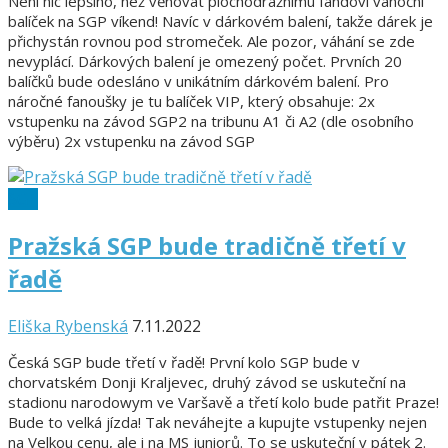
Není nic lepšího, než věnovat plochodrážnímu fandovi vánoční
balíček na SGP víkend! Navíc v dárkovém balení, takže dárek je
přichystán rovnou pod stromeček. Ale pozor, váhání se zde
nevyplácí. Dárkových balení je omezený počet. Prvních 20
balíčků bude odesláno v unikátním dárkovém balení. Pro
náročné fanoušky je tu balíček VIP, který obsahuje: 2x
vstupenku na závod SGP2 na tribunu A1 či A2 (dle osobního
výběru) 2x vstupenku na závod SGP
SGP
Pražská SGP bude tradičně třetí v
řadě
Eliška Rybenská
7.11.2022
Česká SGP bude třetí v řadě! První kolo SGP bude v
chorvatském Donji Kraljevec, druhý závod se uskuteční na
stadionu narodowym ve Varšavě a třetí kolo bude patřit Praze!
Bude to velká jízda! Tak neváhejte a kupujte vstupenky nejen
na Velkou cenu, ale i na MS juniorů. To se uskuteční v pátek 2.