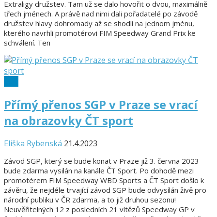
Extraligy družstev. Tam už se dalo hovořit o dvou, maximálně
třech jménech. A právě nad nimi dali pořadatelé po závodě
družstev hlavy dohromady až se shodli na jednom jménu,
kterého navrhli promotérovi FIM Speedway Grand Prix ke
schválení. Ten
SGP
Přímý přenos SGP v Praze se vrací
na obrazovky ČT sport
Eliška Rybenská
21.4.2023
Závod SGP, který se bude konat v Praze již 3. června 2023
bude zdarma vysilán na kanále ČT Sport. Po dohodě mezi
promotérem FIM Speedway WBD Sports a ČT Sport došlo k
závěru, že nejdéle trvající závod SGP bude odvysílán živě pro
národní publiku v ČR zdarma, a to již druhou sezonu!
Neuvěřitelných 12 z posledních 21 vítězů Speedway GP v