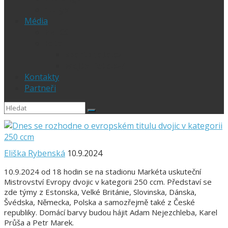
1.Liga
Média
PRESS
Foto
sportphoto.cz
wojta-foto.cz/
Kontakty
Partneři
Eliška Rybenská
10.9.2024
10.9.2024 od 18 hodin se na stadionu Markéta uskuteční
Mistrovství Evropy dvojic v kategorii 250 ccm. Představí se
zde týmy z Estonska, Velké Británie, Slovinska, Dánska,
Švédska, Německa, Polska a samozřejmě také z České
republiky. Domácí barvy budou hájit Adam Nejezchleba, Karel
Průša a Petr Marek.