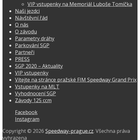
VIP vstupenky na Memoriál Luboše Tomíčka
Naši jezdci
Návštěvní řád
O nás
O závodu
Parametry dráhy
Parkování SGP
Partneři
PRESS
SGP 2020 – Aktuality
VIP vstupenky
Vítejte na stránce pražské FIM Speedway Grand Prix
Vstupenky na MLT
Vyhodnocení SGP
Závody 125 ccm
Facebook
Instagram
Copyright © 2026
Speedway-prague.cz
. Všechna práva
vyhrazena