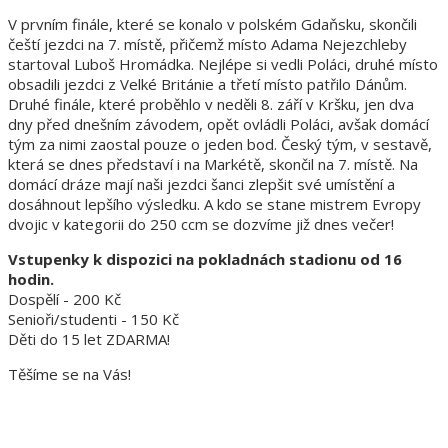
V prvním finále, které se konalo v polském Gdaňsku, skončili
čeští jezdci na 7. místě, přičemž místo Adama Nejezchleby
startoval Luboš Hromádka. Nejlépe si vedli Poláci, druhé místo
obsadili jezdci z Velké Británie a třetí místo patřilo Dánům.
Druhé finále, které proběhlo v neděli 8. září v Kršku, jen dva
dny před dnešním závodem, opět ovládli Poláci, avšak domácí
tým za nimi zaostal pouze o jeden bod. Český tým, v sestavě,
která se dnes představí i na Markétě, skončil na 7. místě. Na
domácí dráze mají naši jezdci šanci zlepšit své umístění a
dosáhnout lepšího výsledku. A kdo se stane mistrem Evropy
dvojic v kategorii do 250 ccm se dozvíme již dnes večer!
Vstupenky k dispozici na pokladnách stadionu od 16
hodin.
Dospělí - 200 Kč
Senioři/studenti - 150 Kč
Děti do 15 let ZDARMA!
Těšíme se na Vás!