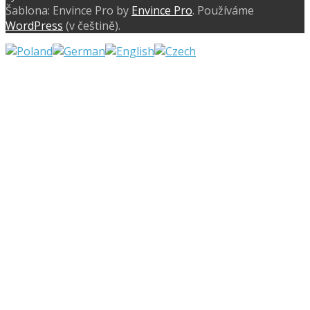
Šablona: Envince Pro by
Envince Pro
. Používáme
WordPress
(v češtině).