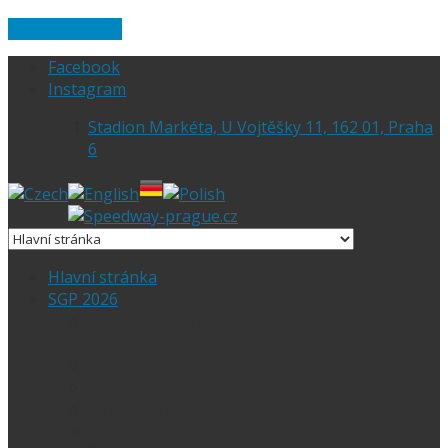
Skip to content
Facebook
Instagram
Stadion Markéta, U Vojtěšky 11, 162 01, Praha
6
Hlavní stránka
SGP 2026
Vítejte na stránce pražské FIM Speedway
Grand Prix
SGP 2026 – Aktuality
Ceny vstupenek + mapa
Parkování SGP
VIP vstupenky