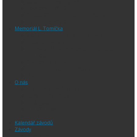
Časový harmonogram
Ubytování při SGP
Czech SGP – historické výsledky
Vyhodnocení SGP
Memoriál L. Tomíčka
Memoriál L. Tomíčka – Aktuality
Vstupenky na MLT
VIP vstupenky na Memoriál Luboše
Tomíčka
Startovní listina
MLT – historické výsledky
O závodu
O nás
Historie ploché dráhy
Parametry dráhy
Naši jezdci
Chceš závodit
GDPR
Kalendář závodů
Závody
Extraliga