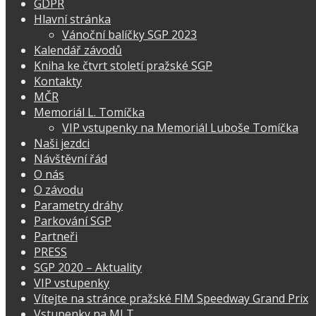
GDPR
Hlavní stránka
Vánoční balíčky SGP 2023
Kalendář závodů
Kniha ke čtvrt století pražské SGP
Kontakty
MČR
Memoriál L. Tomíčka
VIP vstupenky na Memoriál Luboše Tomíčka
Naši jezdci
Návštěvní řád
O nás
O závodu
Parametry dráhy
Parkování SGP
Partneři
PRESS
SGP 2020 – Aktuality
VIP vstupenky
Vítejte na stránce pražské FIM Speedway Grand Prix
Vstupenky na MLT