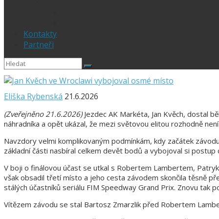
Foto
sportphoto.cz
wojta-foto.cz/
Kontakty
Partneři
Eliška Rybenská
21.6.2026
(Zveřejněno 21.6.2026)
Jezdec AK Markéta, Jan Kvěch, dostal bě
náhradníka a opět ukázal, že mezi světovou elitou rozhodně není
Navzdory velmi komplikovaným podmínkám, kdy začátek závodu k
základní části nasbíral celkem devět bodů a vybojoval si postup 
V boji o finálovou účast se utkal s Robertem Lambertem, Patr
však obsadil třetí místo a jeho cesta závodem skončila těsně p
stálých účastníků seriálu FIM Speedway Grand Prix. Znovu tak po
Vítězem závodu se stal Bartosz Zmarzlik před Robertem Lam