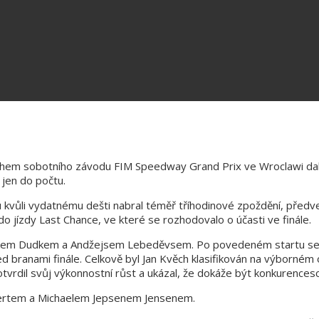
hem sobotního závodu FIM Speedway Grand Prix ve Wroclawi další 
 jen do počtu.
vůli vydatnému dešti nabral téměř tříhodinové zpoždění, předve
do jízdy Last Chance, ve které se rozhodovalo o účasti ve finále.
ykem Dudkem a Andžejsem Lebeděvsem. Po povedeném startu se sn
řed branami finále. Celkově byl Jan Kvěch klasifikován na výborné
tvrdil svůj výkonnostní růst a ukázal, že dokáže být konkurencesc
bertem a Michaelem Jepsenem Jensenem.