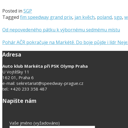
Posted in
SGP
Tagged
fim speedway grand prix
,
jan kvěch
,
poland
,
sgp
,
w
Od nepovedeného pátku k výbornému sedmému místu
Pohár AČR pokračuje na Markétě. Do boje půjde i lídr Nej
Adresa
Auto klub Markéta při PSK Olymp Praha
U Vojtěšky 11
162 01, Praha 6
e-mail: sekretariat@speedway-prague.cz
tel.: +420 233 358 487
Napište nám
Vaše jméno (vyžadováno)