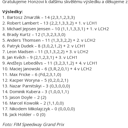
Gratulujeme Honzovi k dalšímu skvělému výsledku a děkujeme z
Výsledky:
1. Bartosz Zmarzlik – 14 (2,3,1,2,3,3)
2. Robert Lambert – 13 (2,2,1,3,3,2) + 1. v LCH1
3. Michael Jepsen Jensen – 10 (1,1,1,3,3,1) + 1. v LCH2
4. Brady Kurtz – 12 (1,3,2,3,3,0)
5. Anders Thomsen – 11 (1,3,3,2,2) + 2. v LCH2
6. Patryk Dudek – 8 (3,0,2,1,2) + 2. v LCH1
7. Leon Madsen – 11 (3,1,3,2,2) + 3. v LCH2
8. Jan Kvěch – 9 (2,1,2,3,1) + 3. v LCH1
9. Andžejs Lebeděvs – 11 (3,2,3,1,2) + 4. v LCH1
10. Maciej Janowski – 6 (3,R,2,0,1) + 4 v LCH2
11. Max Fricke – 6 (Fd,2,3,1,0)
12. Kacper Woryna – 5 (0,2,0,2,1)
13. Nazar Parnitskyi – 3 (0,3,0,0,0)
14. Dominik Kubera – 3 (1,0,0,1,1)
15. Jason Doyle – 2 (2)
16. Marcel Kowolik – 2 (1,1,0,0)
17. Nikodem Mikolajczyk – 0 (0,0,0,0)
18. Jack Holder – 0 (0)
Foto: FIM Speedway Grand Prix