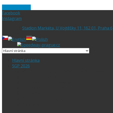
Skip to content
Facebook
Instagram
Stadion Markéta, U Vojtěšky 11, 162 01, Praha 6
Hlavní stránka
SGP 2026
Vítejte na stránce pražské FIM Speedway Gr
SGP 2026 – Aktuality
Ceny vstupenek + mapa
Parkování SGP
VIP vstupenky
Časový harmonogram
Ubytování při SGP
Czech SGP – historické výsledky