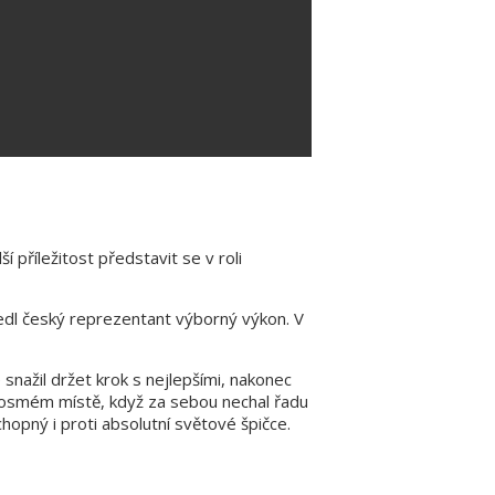
příležitost představit se v roli
dl český reprezentant výborný výkon. V
ažil držet krok s nejlepšími, nakonec
m osmém místě, když za sebou nechal řadu
hopný i proti absolutní světové špičce.