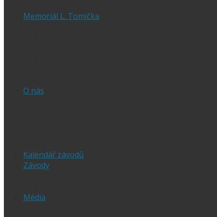
Vyhodnocení SGP
Memoriál L. Tomíčka
Memoriál L. Tomíčka – Aktuality
Vstupenky na MLT
VIP vstupenky na Memoriál Luboše Tomíčka
Startovní listina
MLT – historické výsledky
O závodu
O nás
Historie ploché dráhy
Parametry dráhy
Naši jezdci
Chceš závodit
GDPR
Kalendář závodů
Závody
Extraliga
1.Liga
Média
PRESS